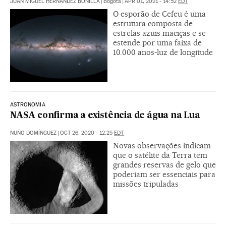
JUAN MIGUEL HERNÁNDEZ BONILLA
|
Bogotá
|
APR 01, 2021 - 14:52
EDT
O esporão de Cefeu é uma
estrutura composta de
estrelas azuis maciças e se
estende por uma faixa de
10.000 anos-luz de longitude
ASTRONOMIA
NASA confirma a existência de água na Lua
NUÑO DOMÍNGUEZ
|
OCT 26, 2020 - 12:25
EDT
Novas observações indicam
que o satélite da Terra tem
grandes reservas de gelo que
poderiam ser essenciais para
missões tripuladas