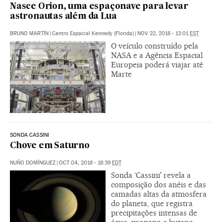
Nasce Orion, uma espaçonave para levar
astronautas além da Lua
BRUNO MARTÍN
|
Centro Espacial Kennedy (Florida)
|
NOV 22, 2018 - 13:01
EST
O veículo construído pela
NASA e a Agência Espacial
Europeia poderá viajar até
Marte
SONDA CASSINI
Chove em Saturno
NUÑO DOMÍNGUEZ
|
OCT 04, 2018 - 18:39
EDT
Sonda ‘Cassini' revela a
composição dos anéis e das
camadas altas da atmosfera
do planeta, que registra
precipitações intensas de