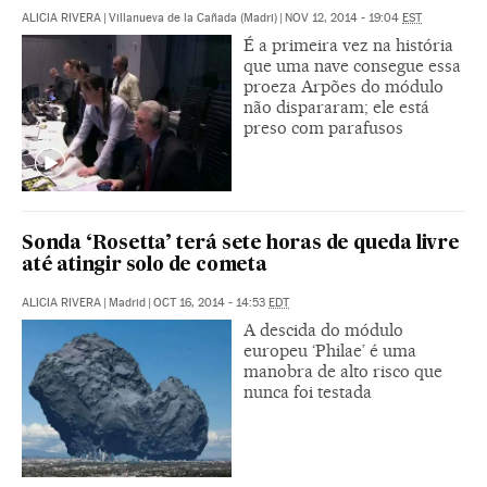
ALICIA RIVERA
|
Villanueva de la Cañada (Madri)
|
NOV 12, 2014 - 19:04
EST
É a primeira vez na história
que uma nave consegue essa
proeza Arpões do módulo
não dispararam; ele está
preso com parafusos
Sonda ‘Rosetta’ terá sete horas de queda livre
até atingir solo de cometa
ALICIA RIVERA
|
Madrid
|
OCT 16, 2014 - 14:53
EDT
A descida do módulo
europeu ‘Philae’ é uma
manobra de alto risco que
nunca foi testada