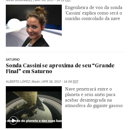
NUÑO DOMÍNGUEZ
|
MAY 06, 2017 - 14:22
EDT
Engenheira de voo da sonda
‘Cassini’ explica como será o
suicídio controlado da nave
SATURNO
Sonda Cassini se aproxima de seu “Grande
Final” em Saturno
ALBERTO LÓPEZ
|
Madri
|
APR 26, 2017 - 14:06
EDT
Nave penetrará entre o
planeta e seus anéis para
acabar desintegrada na
atmosfera do gigante gasoso