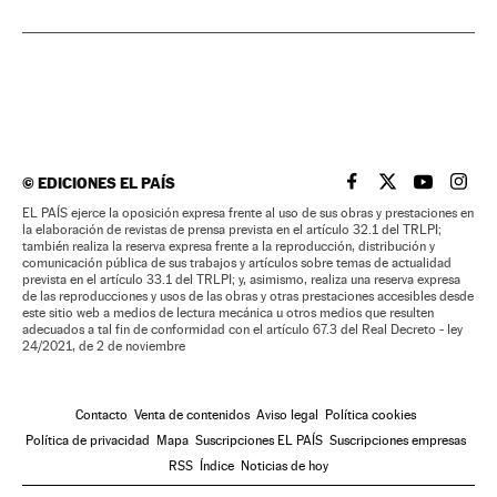
©
EDICIONES EL PAÍS
EL PAÍS BRASIL EN
EL PAÍS BRASI
EL PAÍS B
EL PA
EL PAÍS ejerce la oposición expresa frente al uso de sus obras y prestaciones en
la elaboración de revistas de prensa prevista en el artículo 32.1 del TRLPI;
también realiza la reserva expresa frente a la reproducción, distribución y
comunicación pública de sus trabajos y artículos sobre temas de actualidad
prevista en el artículo 33.1 del TRLPI; y, asimismo, realiza una reserva expresa
de las reproducciones y usos de las obras y otras prestaciones accesibles desde
este sitio web a medios de lectura mecánica u otros medios que resulten
adecuados a tal fin de conformidad con el artículo 67.3 del Real Decreto - ley
24/2021, de 2 de noviembre
Contacto
Venta de contenidos
Aviso legal
Política cookies
Política de privacidad
Mapa
Suscripciones EL PAÍS
Suscripciones empresas
RSS
Índice
Noticias de hoy