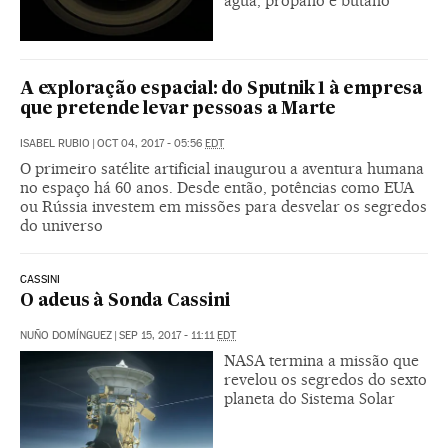
água, propano e butano
A exploração espacial: do Sputnik 1 à empresa
que pretende levar pessoas a Marte
ISABEL RUBIO
|
OCT 04, 2017 - 05:56
EDT
O primeiro satélite artificial inaugurou a aventura humana
no espaço há 60 anos. Desde então, potências como EUA
ou Rússia investem em missões para desvelar os segredos
do universo
CASSINI
O adeus à Sonda Cassini
NUÑO DOMÍNGUEZ
|
SEP 15, 2017 - 11:11
EDT
NASA termina a missão que
revelou os segredos do sexto
planeta do Sistema Solar