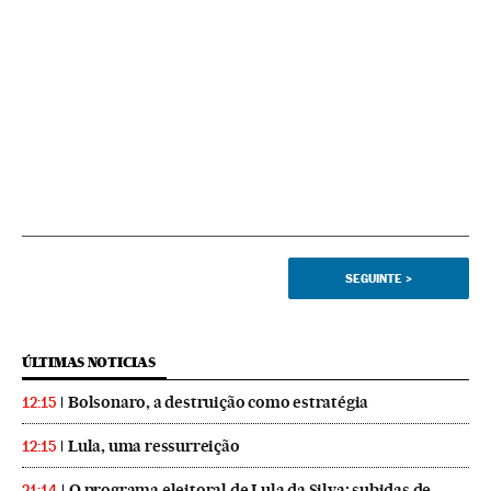
SEGUINTE
>
ÚLTIMAS NOTICIAS
Bolsonaro, a destruição como estratégia
12:15
Lula, uma ressurreição
12:15
O programa eleitoral de Lula da Silva: subidas de
21:14