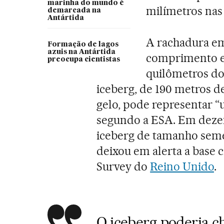
marinha do mundo é
milímetros nas 
demarcada na
Antártida
A rachadura e
Formação de lagos
azuis na Antártida
comprimento e 
preocupa cientistas
quilômetros do
iceberg, de 190 metros de
gelo, pode representar “
segundo a ESA. Em deze
iceberg de tamanho seme
deixou em alerta a base ci
Survey do
Reino Unido
.
O iceberg poderia ch