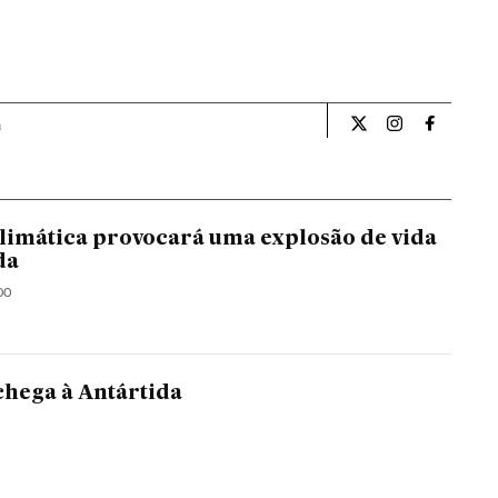
a
Ciencia El País Bra
Ciencia El Pa
Ciencia 
imática provocará uma explosão de vida
da
DO
chega à Antártida