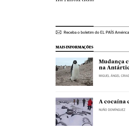
Receba o boletim do EL PAÍS Améric
MAIS INFORMAÇÕES
Mudança cl
na Antárti
MIGUEL ÁNGEL CRIA
A cocaína 
NUÑO DOMÍNGUEZ