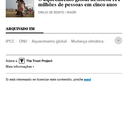
milhões de pessoas em cinco anos
EMILIO DE BENITO
| MADRI
ARQUIVADO EM
IPCC
ONU
Aquecimento global
Mudança climática
Problemas ambientais
Organizações internacionais
Relações exteriores
Meio ambiente
Adere a
Mais informações
aquí
Si está interesado en licenciar este contenido, pinche