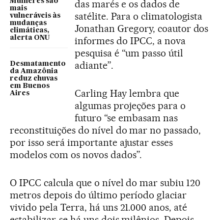
Mulheres são
das marés e os dados de
mais
satélite. Para o climatologista
vulneráveis às
mudanças
Jonathan Gregory, coautor dos
climáticas,
alerta ONU
informes do IPCC, a nova
pesquisa é “um passo útil
adiante”.
Desmatamento
da Amazônia
reduz chuvas
em Buenos
Carling Hay lembra que
Aires
algumas projeções para o
futuro “se embasam nas
reconstituições do nível do mar no passado,
por isso será importante ajustar esses
modelos com os novos dados”.
O IPCC calcula que o nível do mar subiu 120
metros depois do último período glaciar
vivido pela Terra, há uns 21.000 anos, até
estabilizar-se há uns dois milênios. Depois