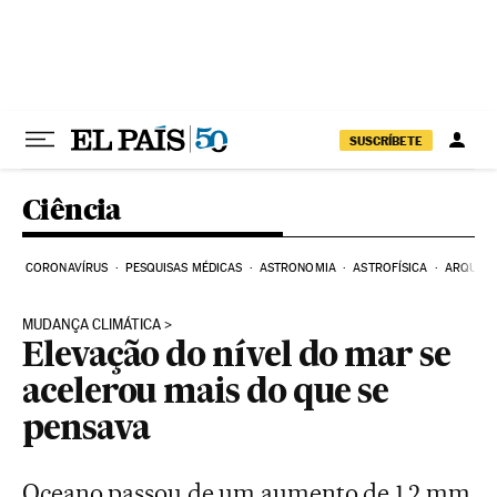
Pular para o conteúdo
SUSCRÍBETE
Ciência
CORONAVÍRUS
PESQUISAS MÉDICAS
ASTRONOMIA
ASTROFÍSICA
ARQUEO
MUDANÇA CLIMÁTICA
Elevação do nível do mar se
acelerou mais do que se
pensava
Oceano passou de um aumento de 1,2 mm