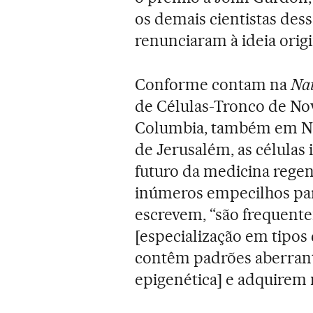
os demais cientistas de
renunciaram à ideia origi
Conforme contam na
Na
de Células-Tronco de Nov
Columbia, também em No
de Jerusalém, as células 
futuro da medicina rege
inúmeros empecilhos para 
escrevem, “são frequent
[especialização em tipos 
contêm padrões aberrant
epigenética] e adquirem