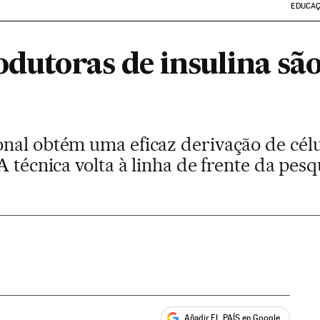
EDUCA
odutoras de insulina sã
nal obtém uma eficaz derivação de célu
A técnica volta à linha de frente da pesq
Añadir EL PAÍS en Google