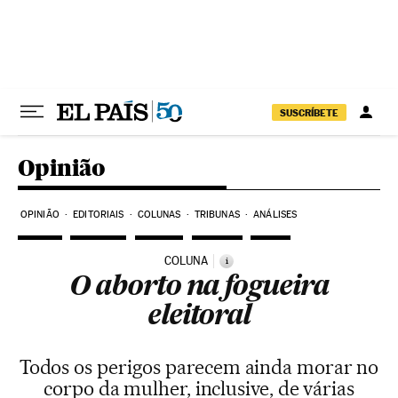
Pular para o conteúdo
SUSCRÍBETE
Opinião
OPINIÃO
EDITORIAIS
COLUNAS
TRIBUNAS
ANÁLISES
COLUNA
i
O aborto na fogueira
eleitoral
Todos os perigos parecem ainda morar no
corpo da mulher, inclusive, de várias