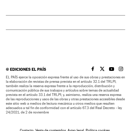
©
EDICIONES EL PAÍS
EL PAÍS BRASIL EN
EL PAÍS BRASI
EL PAÍS B
EL PA
EL PAÍS ejerce la oposición expresa frente al uso de sus obras y prestaciones en
la elaboración de revistas de prensa prevista en el artículo 32.1 del TRLPI;
también realiza la reserva expresa frente a la reproducción, distribución y
comunicación pública de sus trabajos y artículos sobre temas de actualidad
prevista en el artículo 33.1 del TRLPI; y, asimismo, realiza una reserva expresa
de las reproducciones y usos de las obras y otras prestaciones accesibles desde
este sitio web a medios de lectura mecánica u otros medios que resulten
adecuados a tal fin de conformidad con el artículo 67.3 del Real Decreto - ley
24/2021, de 2 de noviembre
Contacto
Venta de contenidos
Aviso legal
Política cookies