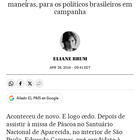
maneiras, para os políticos brasileiros em
campanha
ELIANE BRUM
APR
28, 2014 - 09:41
EDT
Compartir en Whatsapp
Compartir en Facebook
Compartir en Twitter
Desplegar Redes Sociales
Añadir EL PAÍS en Google
Aconteceu de novo. E logo cedo. Depois de
assistir à missa de Páscoa no Santuário
Nacional de Aparecida, no interior de São
Paulo, Eduardo Campos, pré-candidato à