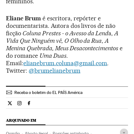
femininos.
Eliane Brum
é escritora, repórter e
documentarista. Autora dos livros de não
ficção
Coluna Prestes - o Avesso da Lend
a,
A
Vida Que Ninguém vê, O Olho da Rua
,
A
Menina Quebrada, Meus Desacontecimentos
e
do romance
Uma Duas
.
Email:
elianebrum.coluna@gmail.com
.
Twitter:
@brumelianebrum
Receba o boletim do EL PAÍS América
Opiniao El País Brasil en Twitter
Opiniao El País Brasil en Instagram
Opiniao El País Brasil en Facebook
ARQUIVADO EM
Opinião
Aborto ilegal
Posições antiaborto