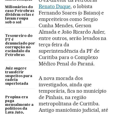
O ex-diretor da Petrobras
Renato Duque
, o lobista
Milionários do
caso Petrobras
Fernando Soares (o Baiano) e
dividem celas e
empreiteiros como Sergio
lavam roupa
sob o sol
Cunha Mendes, Gerson
Almada e João Ricardo Auler,
Tesoureiro do
entre outros, serão levados na
PT é
terça-feira da
denunciado por
corrupção no
superintendência da PF de
escândalo da
Petrobras
Curitiba para o Complexo
Médico Penal do Paraná.
Juiz sugere
transferir
suspeitos para
A nova morada dos
cadeia
investigados, ainda que
superlotada
temporária, fica no município
de Pinhais, na região
Propina era
paga
metropolitana de Curitiba.
mensalmente a
políticos da
Antigo manicômio judicial, até
Lava Jato,