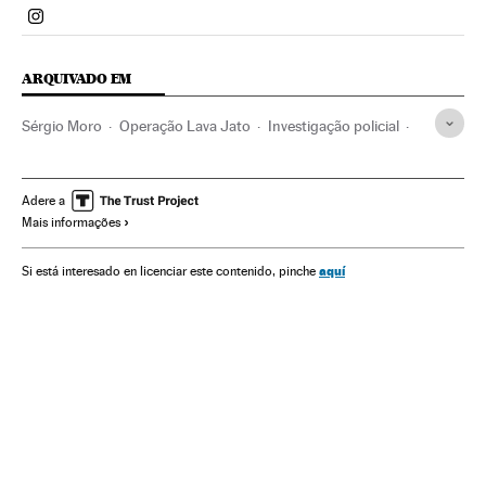
Politica El País Brasil en Instagram
ARQUIVADO EM
Sérgio Moro
Operação Lava Jato
Investigação policial
Caso Petrobras
Polícia Federal
Escândalos políticos
Petrobras
Financiamento ilegal
Lavagem dinheiro
Adere a
Mais informações
Subornos
Financiamento partidos
Dinheiro negro
Corrupção política
Brasil
Corrupção
Delitos fiscais
aquí
Si está interesado en licenciar este contenido, pinche
Polícia
Partidos políticos
América do Sul
Força segurança
América Latina
Delitos
Empresas
América
Política