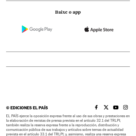
Baixe o app
©
EDICIONES EL PAÍS
EL PAÍS BRASIL EN
EL PAÍS BRASI
EL PAÍS B
EL PA
EL PAÍS ejerce la oposición expresa frente al uso de sus obras y prestaciones en
la elaboración de revistas de prensa prevista en el artículo 32.1 del TRLPI;
también realiza la reserva expresa frente a la reproducción, distribución y
comunicación pública de sus trabajos y artículos sobre temas de actualidad
prevista en el artículo 33.1 del TRLPI; y, asimismo, realiza una reserva expresa