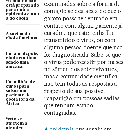
“O mundo não
examinadas sobre a forma de
está preparado
contágio se destaca a de que o
para outra
epidemia como
garoto possa ter entrado em
a do ebola”
contato com algum paciente já
curado e que este tenha lhe
A vacina do
ebola funciona
transmitido o vírus, ou com
alguma pessoa doente que não
foi diagnosticada. Sabe-se que
Um ano depois,
ebola continua
o vírus pode resistir por meses
sendo uma
ameaça
no sêmen dos sobreviventes,
mas a comunidade científica
Um milhão de
não tem todas as respostas a
euros para
respeito de sua possível
salvar um
paciente de
reaparição em pessoas sadias
ebola fora da
África
que tenham estado
contagiadas.
“Não se
atrevem a
A epidemia
que surgiu em
atender