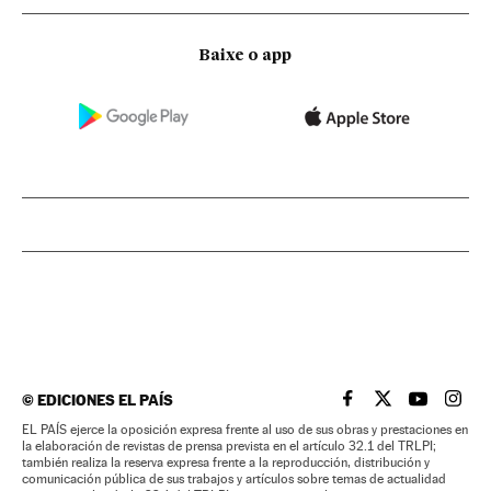
Baixe o app
©
EDICIONES EL PAÍS
EL PAÍS BRASIL EN
EL PAÍS BRASI
EL PAÍS B
EL PA
EL PAÍS ejerce la oposición expresa frente al uso de sus obras y prestaciones en
la elaboración de revistas de prensa prevista en el artículo 32.1 del TRLPI;
también realiza la reserva expresa frente a la reproducción, distribución y
comunicación pública de sus trabajos y artículos sobre temas de actualidad