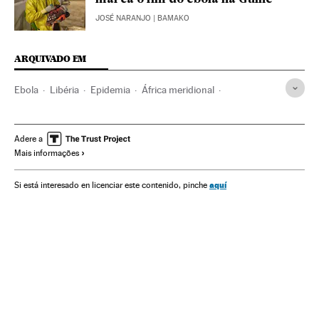
marca o fim do ebola na Guiné
JOSÉ NARANJO
| BAMAKO
ARQUIVADO EM
Ebola
Libéria
Epidemia
África meridional
África subsaariana
Doenças infecciosas
África
Doenças
Medicina
Saúde
Adere a
Mais informações
aquí
Si está interesado en licenciar este contenido, pinche