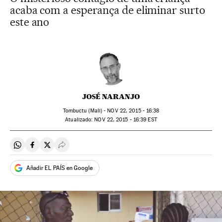
acaba com a esperança de eliminar surto
este ano
JOSÉ NARANJO
Tombuctu (Mali) -
NOV
22, 2015 - 16:38
atualizado:
NOV
22, 2015 - 16:39
EST
Compartir en Whatsapp
Compartir en Facebook
Compartir en Twitter
Desplegar Redes Sociales
Añadir EL PAÍS en Google