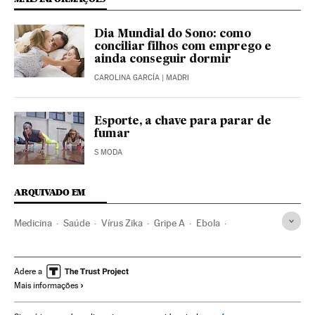
Dia Mundial do Sono: como
conciliar filhos com emprego e
ainda conseguir dormir
CAROLINA GARCÍA
| MADRI
Esporte, a chave para parar de
fumar
S MODA
ARQUIVADO EM
Medicina
Saúde
Vírus Zika
Gripe A
Ebola
Virologia
Doenças respiratórias
Aviões
Epidemia
Doenças infecciosas
Transporte aéreo
Microbiologia
Adere a
Mais informações
Biologia
Ciências naturais
Ciência