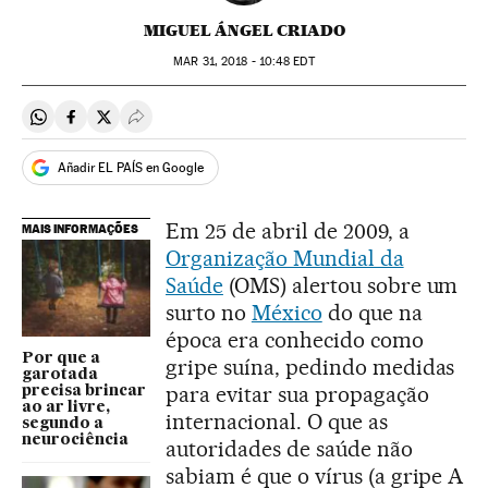
MIGUEL ÁNGEL CRIADO
MAR
31, 2018 - 10:48
EDT
Compartir en Whatsapp
Compartir en Facebook
Compartir en Twitter
Desplegar Redes Sociales
Añadir EL PAÍS en Google
Em 25 de abril de 2009, a
MAIS INFORMAÇÕES
Organização Mundial da
Saúde
(OMS) alertou sobre um
surto no
México
do que na
época era conhecido como
Por que a
gripe suína, pedindo medidas
garotada
para evitar sua propagação
precisa brincar
ao ar livre,
internacional. O que as
segundo a
neurociência
autoridades de saúde não
sabiam é que o vírus (a gripe A