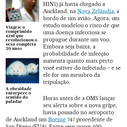
H1N1) já havia chegado a
Auckland, na
Nova Zelândia
, a
bordo de um avião. Agora, um
estudo modelou o risco de que
Viagra: o
uma doença infecciosa se
comprimido
azul que
propague durante um voo.
revolucionou o
sexo completa
Embora seja baixa, a
20 anos
probabilidade de infecção
aumenta quanto mais perto
você estiver do infectado – e se
ele for um membro da
tripulação.
A obesidade
entorpece o
Horas antes de a OMS lançar
sentido do
paladar
seu alerta sobre a nova gripe,
havia pousado no aeroporto
de Auckland um
Boeing
747 procedente de
San Diego (EUA). Entre seus quase 400