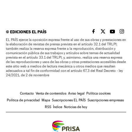
©
EDICIONES EL PAÍS
EL PAÍS BRASIL EN
EL PAÍS BRASI
EL PAÍS B
EL PA
EL PAÍS ejerce la oposición expresa frente al uso de sus obras y prestaciones en
la elaboración de revistas de prensa prevista en el artículo 32.1 del TRLPI;
también realiza la reserva expresa frente a la reproducción, distribución y
comunicación pública de sus trabajos y artículos sobre temas de actualidad
prevista en el artículo 33.1 del TRLPI; y, asimismo, realiza una reserva expresa
de las reproducciones y usos de las obras y otras prestaciones accesibles desde
este sitio web a medios de lectura mecánica u otros medios que resulten
adecuados a tal fin de conformidad con el artículo 67.3 del Real Decreto - ley
24/2021, de 2 de noviembre
Contacto
Venta de contenidos
Aviso legal
Política cookies
Política de privacidad
Mapa
Suscripciones EL PAÍS
Suscripciones empresas
RSS
Índice
Noticias de hoy