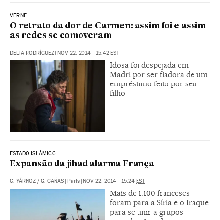
VERNE
O retrato da dor de Carmen: assim foi e assim
as redes se comoveram
DELIA RODRÍGUEZ
|
NOV 22, 2014 - 15:42
EST
Idosa foi despejada em
Madri por ser fiadora de um
empréstimo feito por seu
filho
ESTADO ISLÂMICO
Expansão da jihad alarma França
C. YÁRNOZ
/
G. CAÑAS
|
Paris
|
NOV 22, 2014 - 15:24
EST
Mais de 1.100 franceses
foram para a Síria e o Iraque
para se unir a grupos