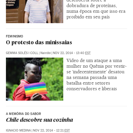
dobradura de proteínas,
numa época em que isso era
proibido em seu país
FEMINISMO
O protesto das minissaias
GEMMA SOLÉS I COLL
|
Nairóbi
|
NOV 22, 2014 - 13:40
EST
Vídeo de um ataque a uma
mulher no Quênia por vestir-
se ‘indecentemente’ desatou
na semana passada uma
batalha entre setores
conservadores e liberais
A MEMÓRIA DO SABOR
Chile descobre sua cozinha
IGNACIO MEDINA
|
NOV 22, 2014 - 12:21
EST