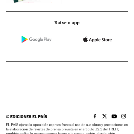
Baixe o app
©
EDICIONES EL PAÍS
EL PAÍS BRASIL EN
EL PAÍS BRASI
EL PAÍS B
EL PA
EL PAÍS ejerce la oposición expresa frente al uso de sus obras y prestaciones en
la elaboración de revistas de prensa prevista en el artículo 32.1 del TRLPI;
también realiza la reserva expresa frente a la reproducción, distribución y