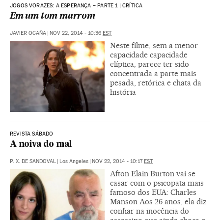
JOGOS VORAZES: A ESPERANÇA – PARTE 1 | CRÍTICA
Em um tom marrom
JAVIER OCAÑA
|
NOV 22, 2014 - 10:36
EST
Neste filme, sem a menor
capacidade capacidade
elíptica, parece ter sido
concentrada a parte mais
pesada, retórica e chata da
história
REVISTA SÁBADO
A noiva do mal
P. X. DE SANDOVAL
|
Los Angeles
|
NOV 22, 2014 - 10:17
EST
Afton Elain Burton vai se
casar com o psicopata mais
famoso dos EUA: Charles
Manson Aos 26 anos, ela diz
confiar na inocência do