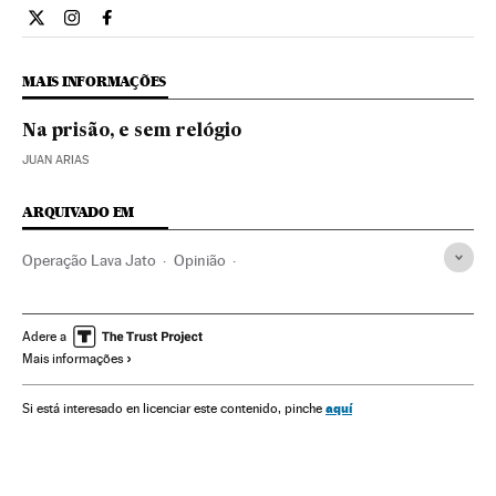
Opiniao El País Brasil en Twitter
Opiniao El País Brasil en Instagram
Opiniao El País Brasil en Facebook
MAIS INFORMAÇÕES
Na prisão, e sem relógio
JUAN ARIAS
ARQUIVADO EM
Operação Lava Jato
Opinião
Partido dos Trabalhadores
Peru
Dilma Rousseff
Investigação policial
Caso Petrobras
Presidente Brasil
Adere a
Mais informações
Subornos
Financiamento ilegal
Polícia Federal
Petrobras
Lavagem dinheiro
Escândalos políticos
aquí
Si está interesado en licenciar este contenido, pinche
Colômbia
Corrupção política
Caixa dois
Financiamento partidos
Presidência Brasil
Brasil