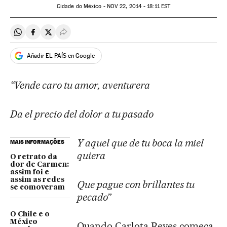
Cidade do México -
NOV
22, 2014 - 18:11
EST
Compartir en Whatsapp
Compartir en Facebook
Compartir en Twitter
Desplegar Redes Sociales
Añadir EL PAÍS en Google
“Vende caro tu amor, aventurera
Da el precio del dolor a tu pasado
Y aquel que de tu boca la miel
MAIS INFORMAÇÕES
quiera
O retrato da
dor de Carmen:
assim foi e
assim as redes
Que pague con brillantes tu
se comoveram
pecado”
O Chile e o
México
Quando Carlota Reyes começa