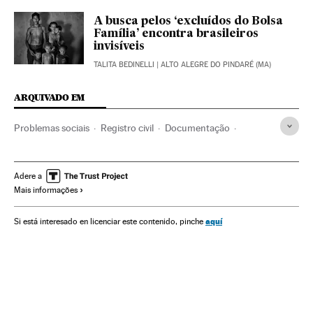
A busca pelos ‘excluídos do Bolsa
Família’ encontra brasileiros
invisíveis
TALITA BEDINELLI
| ALTO ALEGRE DO PINDARÉ (MA)
ARQUIVADO EM
Problemas sociais
Registro civil
Documentação
Documento identidade
Pobreza
Identificação
México
Poder judicial
América do Norte
América Latina
Adere a
Mais informações
América
Sociedade
Justiça
aquí
Si está interesado en licenciar este contenido, pinche