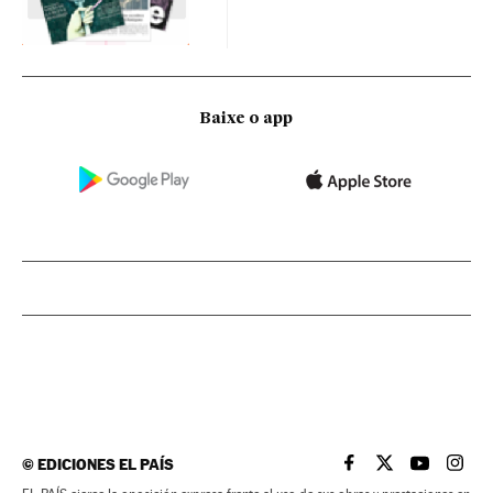
Baixe o app
©
EDICIONES EL PAÍS
EL PAÍS BRASIL EN
EL PAÍS BRASI
EL PAÍS B
EL PA