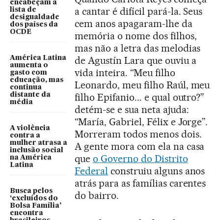
encabeçam a
a cantar é difícil pará-la. Seus
lista de
desigualdade
cem anos apagaram-lhe da
dos países da
OCDE
memória o nome dos filhos,
mas não a letra das melodias
América Latina
de Agustín Lara que ouviu a
aumenta o
vida inteira. “Meu filho
gasto com
educação, mas
Leonardo, meu filho Raúl, meu
continua
distante da
filho Epifanio... e qual outro?”
média
detém-se e sua neta ajuda:
“María, Gabriel, Félix e Jorge”.
A violência
Morreram todos menos dois.
contra a
mulher atrasa a
A gente mora com ela na casa
inclusão social
que
o Governo do Distrito
na América
Latina
Federal
construiu alguns anos
atrás para as famílias carentes
Busca pelos
do bairro.
‘excluídos do
Bolsa Família’
encontra