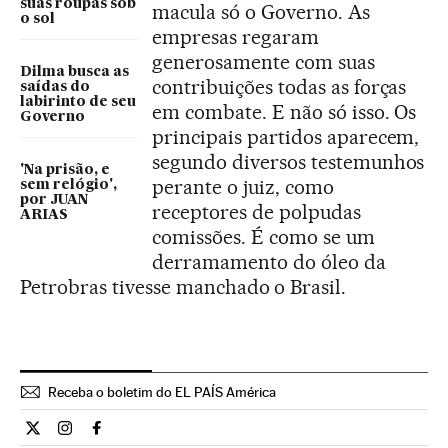
suas roupas sob
macula só o Governo. As
o sol
empresas regaram
generosamente com suas
Dilma busca as
contribuições todas as forças
saídas do
labirinto de seu
em combate. E não só isso. Os
Governo
principais partidos aparecem,
segundo diversos testemunhos
'Na prisão, e
perante o juiz, como
sem relógio',
por JUAN
receptores de polpudas
ARIAS
comissões. É como se um
derramamento do óleo da
Petrobras tivesse manchado o Brasil.
Receba o boletim do EL PAÍS América
Opiniao El País Brasil en Twitter
Opiniao El País Brasil en Instagram
Opiniao El País Brasil en Facebook