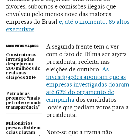
favores, subornos e comissões ilegais que
envolveu pelo menos nove das maiores
empresas do Brasil
e, até o momento, 85 altos
executivos
.
A segunda frente tem a ver
MAIS INFORMAÇÕES
com o fato de Dilma ser agora
Construtoras
investigadas
presidenta, reeleita nas
despejaram
eleições de outubro.
As
200 milhões de
reais nas
investigações apontam que as
eleições 2014
empresas investigadas doaram
até 62% do orçamento de
Petrobras
campanha
dos candidatos
promete “mais
petróleo e mais
locais que pediam votos para a
transparência”
presidenta.
Milionários
presos dividem
Note-se que a trama não
celas e lavam