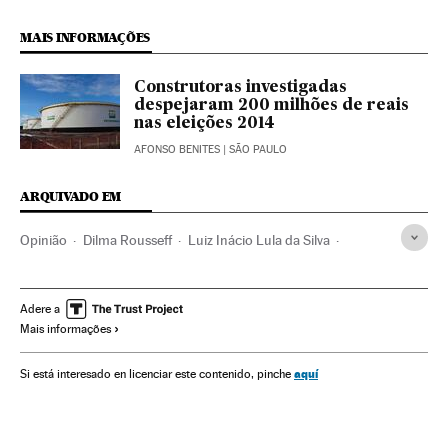
MAIS INFORMAÇÕES
Construtoras investigadas
despejaram 200 milhões de reais
nas eleições 2014
AFONSO BENITES
| SÃO PAULO
ARQUIVADO EM
Opinião
Dilma Rousseff
Luiz Inácio Lula da Silva
Caso mensalão
Operação Lava Jato
Partido dos Trabalhadores
Caso Petrobras
Adere a
Mais informações
Investigação policial
Petrobras
Financiamento ilegal
Corrupção política
Subornos
Lavagem dinheiro
aquí
Si está interesado en licenciar este contenido, pinche
Financiamento partidos
Brasil
Corrupção
Casos judiciais
Polícia
Partidos políticos