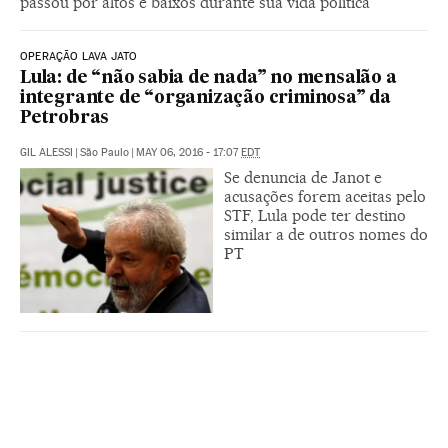
passou por altos e baixos durante sua vida política
OPERAÇÃO LAVA JATO
Lula: de “não sabia de nada” no mensalão a
integrante de “organização criminosa” da
Petrobras
GIL ALESSI
|
São Paulo
|
MAY 06, 2016 - 17:07
EDT
Se denuncia de Janot e
acusações forem aceitas pelo
STF, Lula pode ter destino
similar a de outros nomes do
PT