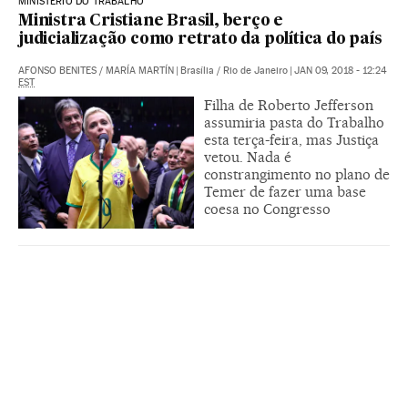
MINISTÉRIO DO TRABALHO
Ministra Cristiane Brasil, berço e
judicialização como retrato da política do país
AFONSO BENITES
/
MARÍA MARTÍN
|
Brasília / Rio de Janeiro
|
JAN 09, 2018 - 12:24
EST
Filha de Roberto Jefferson
assumiria pasta do Trabalho
esta terça-feira, mas Justiça
vetou. Nada é
constrangimento no plano de
Temer de fazer uma base
coesa no Congresso