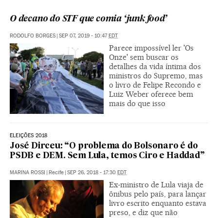
O decano do STF que comia ‘junk food’
RODOLFO BORGES
|
SEP 07, 2019 - 10:47
EDT
Parece impossível ler 'Os
Onze' sem buscar os
detalhes da vida íntima dos
ministros do Supremo, mas
o livro de Felipe Recondo e
Luiz Weber oferece bem
mais do que isso
ELEIÇÕES 2018
José Dirceu: “O problema do Bolsonaro é do
PSDB e DEM. Sem Lula, temos Ciro e Haddad”
MARINA ROSSI
|
Recife
|
SEP 26, 2018 - 17:30
EDT
Ex-ministro de Lula viaja de
ônibus pelo país, para lançar
livro escrito enquanto estava
preso, e diz que não