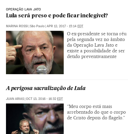
OPERAÇÃO LAVA JATO
Lula será preso e pode ficar inelegível?
MARINA ROSSI
|
São Paulo
|
APR 12, 2017 - 15:14
EDT
O ex-presidente se torna réu
pela segunda vez no âmbito
da Operação Lava Jato e
existe a possibilidade de ser
detido preventivamente
A perigosa sacralização de Lula
JUAN ARIAS
|
OCT 13, 2016 - 16:32
EDT
“Meu corpo está mais
arrebentado do que o corpo
de Cristo depois do flagelo.”