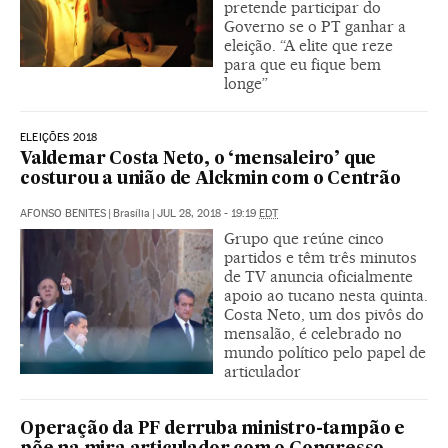
pretende participar do
Governo se o PT ganhar a
eleição. “A elite que reze
para que eu fique bem
longe”
ELEIÇÕES 2018
Valdemar Costa Neto, o ‘mensaleiro’ que
costurou a união de Alckmin com o Centrão
AFONSO BENITES
|
Brasília
|
JUL 28, 2018 - 19:19
EDT
Grupo que reúne cinco
partidos e têm três minutos
de TV anuncia oficialmente
apoio ao tucano nesta quinta.
Costa Neto, um dos pivôs do
mensalão, é celebrado no
mundo político pelo papel de
articulador
Operação da PF derruba ministro-tampão e