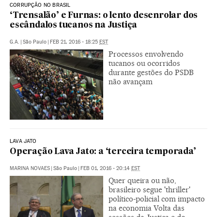
CORRUPÇÃO NO BRASIL
‘Trensalão’ e Furnas: o lento desenrolar dos
escândalos tucanos na Justiça
G.A.
|
São Paulo
|
FEB 21, 2016 - 18:25
EST
Processos envolvendo
tucanos ou ocorridos
durante gestões do PSDB
não avançam
LAVA JATO
Operação Lava Jato: a ‘terceira temporada’
MARINA NOVAES
|
São Paulo
|
FEB 01, 2016 - 20:14
EST
Quer queira ou não,
brasileiro segue 'thriller'
político-policial com impacto
na economia Volta das