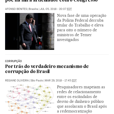
põe na mira articulador com o Congresso
AFONSO BENITES
|
Brasília
|
JUL 05, 2018 - 20:07
EDT
Nova fase de uma operação
da Polícia Federal derruba
titular do Trabalho e eleva
para oito o número de
ministros de Temer
investigados
CORRUPÇÃO
Por trás do verdadeiro mecanismo de
corrupção do Brasil
REGIANE OLIVEIRA
|
São Paulo
|
MAR 29, 2018 - 17:45
EDT
Pesquisadores mapeiam as
redes de relacionamento
entre os escândalos de
desvio de dinheiro público
que assolaram o Brasil após
a redemocratização