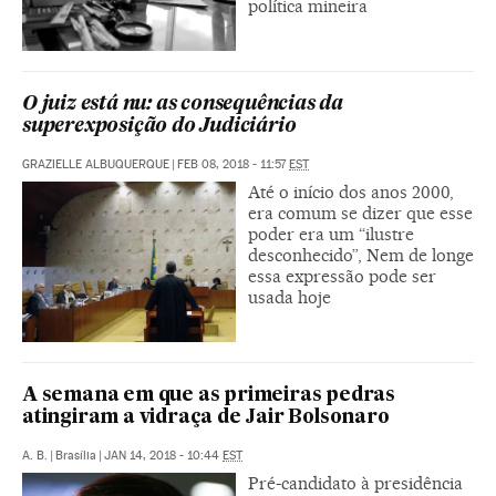
política mineira
O juiz está nu: as consequências da
superexposição do Judiciário
GRAZIELLE ALBUQUERQUE
|
FEB 08, 2018 - 11:57
EST
Até o início dos anos 2000,
era comum se dizer que esse
poder era um “ilustre
desconhecido”, Nem de longe
essa expressão pode ser
usada hoje
A semana em que as primeiras pedras
atingiram a vidraça de Jair Bolsonaro
A. B.
|
Brasília
|
JAN 14, 2018 - 10:44
EST
Pré-candidato à presidência