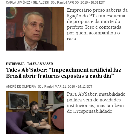
CARLA JIMÉNEZ
/
GIL ALESSI
|
São Paulo
|
APR 05, 2016 - 16:31
EDT
Empresário preso saberia da
ligação do PT com esquema
de propina e da morte do
prefeito Tese é contestada
por quem acompanhou o
caso
ENTREVISTA | TALES AB’SABER
Tales Ab’Saber: “Impeachment artificial faz
Brasil abrir fraturas expostas a cada dia”
ANDRÉ DE OLIVEIRA
|
São Paulo
|
MAR 21, 2016 - 14:12
EDT
Para Ab'Saber, instabilidade
política vem de novidades
institucionais, mas também
de irresponsabilidade