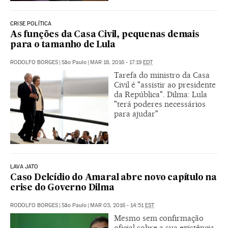
CRISE POLÍTICA
As funções da Casa Civil, pequenas demais
para o tamanho de Lula
RODOLFO BORGES
|
São Paulo
|
MAR 18, 2016 - 17:19
EDT
Tarefa do ministro da Casa
Civil é "assistir ao presidente
da República". Dilma: Lula
"terá poderes necessários
para ajudar"
LAVA JATO
Caso Delcídio do Amaral abre novo capítulo na
crise do Governo Dilma
RODOLFO BORGES
|
São Paulo
|
MAR 03, 2016 - 14:51
EST
Mesmo sem confirmação
oficial sobre a sua existência,