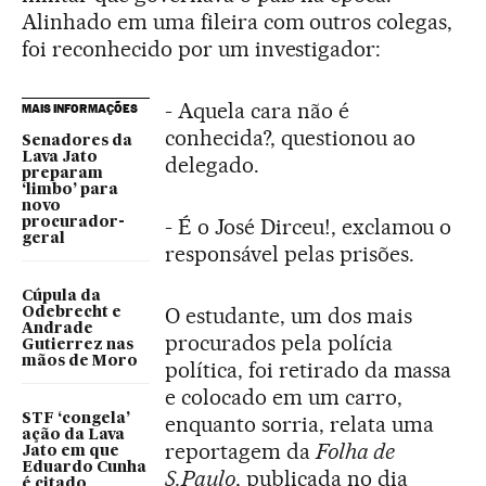
Alinhado em uma fileira com outros colegas,
foi reconhecido por um investigador:
- Aquela cara não é
MAIS INFORMAÇÕES
conhecida?, questionou ao
Senadores da
Lava Jato
delegado.
preparam
‘limbo’ para
novo
- É o José Dirceu!, exclamou o
procurador-
geral
responsável pelas prisões.
Cúpula da
O estudante, um dos mais
Odebrecht e
Andrade
procurados pela polícia
Gutierrez nas
mãos de Moro
política, foi retirado da massa
e colocado em um carro,
STF ‘congela’
enquanto sorria, relata uma
ação da Lava
reportagem da
Folha de
Jato em que
Eduardo Cunha
S.Paulo
, publicada no dia
é citado