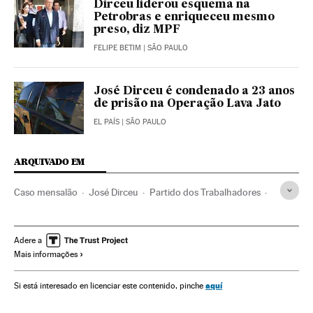
Dirceu liderou esquema na
Petrobras e enriqueceu mesmo
preso, diz MPF
FELIPE BETIM
| SÃO PAULO
José Dirceu é condenado a 23 anos
de prisão na Operação Lava Jato
EL PAÍS
| SÃO PAULO
ARQUIVADO EM
Caso mensalão
José Dirceu
Partido dos Trabalhadores
Financiamento ilegal
Corrupção política
Financiamento partidos
Corrupção
Partidos políticos
Adere a
Mais informações
Casos judiciais
Brasil
América do Sul
América Latina
Delitos
América
Política
Justiça
aquí
Si está interesado en licenciar este contenido, pinche