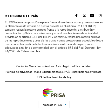
©
EDICIONES EL PAÍS
EL PAÍS BRASIL EN
EL PAÍS BRASI
EL PAÍS B
EL PA
EL PAÍS ejerce la oposición expresa frente al uso de sus obras y prestaciones en
la elaboración de revistas de prensa prevista en el artículo 32.1 del TRLPI;
también realiza la reserva expresa frente a la reproducción, distribución y
comunicación pública de sus trabajos y artículos sobre temas de actualidad
prevista en el artículo 33.1 del TRLPI; y, asimismo, realiza una reserva expresa
de las reproducciones y usos de las obras y otras prestaciones accesibles desde
este sitio web a medios de lectura mecánica u otros medios que resulten
adecuados a tal fin de conformidad con el artículo 67.3 del Real Decreto - ley
24/2021, de 2 de noviembre
Contacto
Venta de contenidos
Aviso legal
Política cookies
Política de privacidad
Mapa
Suscripciones EL PAÍS
Suscripciones empresas
RSS
Índice
Noticias de hoy
Webs de PRISA