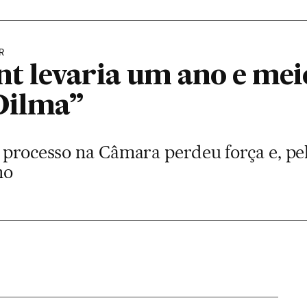
R
 levaria um ano e meio
Dilma”
 processo na Câmara perdeu força e, pel
no