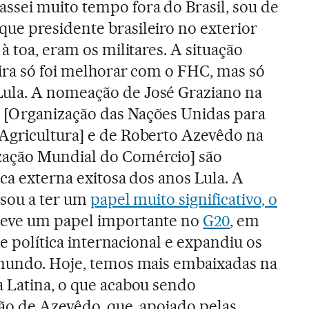
ssei muito tempo fora do Brasil, sou de
ue presidente brasileiro no exterior
 à toa, eram os militares. A situação
ira só foi melhorar com o FHC, mas só
ula. A nomeação de José Graziano na
[Organização das Nações Unidas para
Agricultura] e de Roberto Azevêdo na
ação Mundial do Comércio] são
ca externa exitosa dos anos Lula. A
ssou a ter um
papel muito significativo, o
teve um papel importante no
G20
, em
de política internacional e expandiu os
 mundo. Hoje, temos mais embaixadas na
 Latina, o que acabou sendo
ão de Azevêdo, que, apoiado pelas