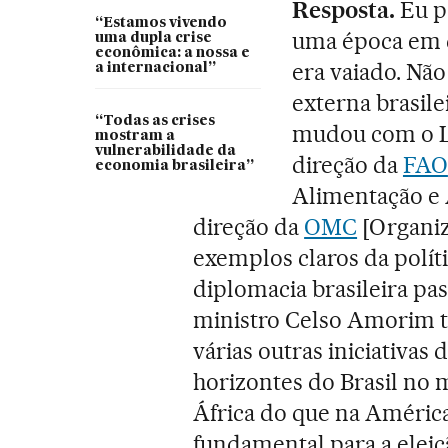
Resposta.
Eu pa
“Estamos vivendo
uma época em q
uma dupla crise
econômica: a nossa e
era vaiado. Não
a internacional”
externa brasile
“Todas as crises
mudou com o L
mostram a
vulnerabilidade da
direção da
FAO
economia brasileira”
Alimentação e 
direção da
OMC
[Organiz
exemplos claros da políti
diplomacia brasileira pa
ministro Celso Amorim 
várias outras iniciativas 
horizontes do Brasil no
África do que na América
fundamental para a eleiç