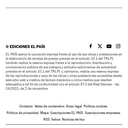
©
EDICIONES EL PAÍS
EL PAÍS BRASIL EN
EL PAÍS BRASI
EL PAÍS B
EL PA
EL PAÍS ejerce la oposición expresa frente al uso de sus obras y prestaciones en
la elaboración de revistas de prensa prevista en el artículo 32.1 del TRLPI;
también realiza la reserva expresa frente a la reproducción, distribución y
comunicación pública de sus trabajos y artículos sobre temas de actualidad
prevista en el artículo 33.1 del TRLPI; y, asimismo, realiza una reserva expresa
de las reproducciones y usos de las obras y otras prestaciones accesibles desde
este sitio web a medios de lectura mecánica u otros medios que resulten
adecuados a tal fin de conformidad con el artículo 67.3 del Real Decreto - ley
24/2021, de 2 de noviembre
Contacto
Venta de contenidos
Aviso legal
Política cookies
Política de privacidad
Mapa
Suscripciones EL PAÍS
Suscripciones empresas
RSS
Índice
Noticias de hoy