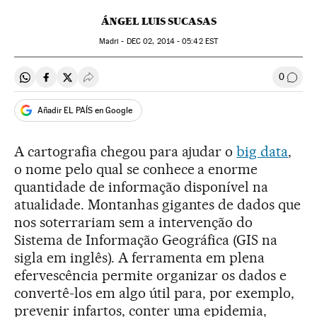
ÁNGEL LUIS SUCASAS
Madri -
DEC
02, 2014 - 05:42
EST
0
Compartir en Whatsapp
Compartir en Facebook
Compartir en Twitter
Desplegar Redes Sociales
Comen
Añadir EL PAÍS en Google
A cartografia chegou para ajudar o
big data
,
o nome pelo qual se conhece a enorme
quantidade de informação disponível na
atualidade. Montanhas gigantes de dados que
nos soterrariam sem a intervenção do
Sistema de Informação Geográfica (GIS na
sigla em inglês). A ferramenta em plena
efervescência permite organizar os dados e
convertê-los em algo útil para, por exemplo,
prevenir infartos, conter uma epidemia,