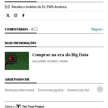
Receba o boletim do EL PAÍS América
Ciencia El País Brasil en Twitter
Ciencia El País Brasil en Instagram
Ciencia El País Brasil en Facebook
COMENTÁRIOS
Regras
›
COMENTÁRIOS
0
MAIS INFORMAÇÕES
Comprar na era do Big Data
GUILLERMO ALTARES
| MADRI
ARQUIVADO EM
Doenças infecciosas
Economia agrária
América do Sul
América Latina
Biologia
Doenças
Economia
Agricultura
América
Ciências naturais
Adere a