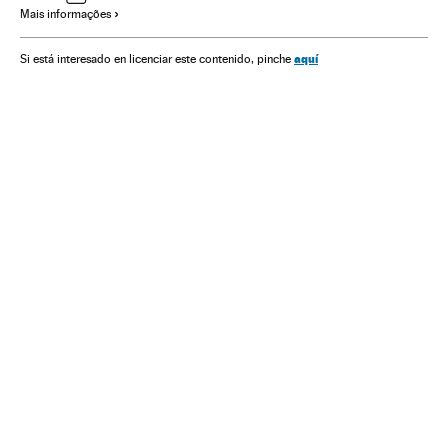
Mais informações
Enfarte miocárdio
Medicina
Agronegócio
Ciência
Telecomunicações
Saúde
Comunicações
Ebola
aquí
Si está interesado en licenciar este contenido, pinche
Doenças cardiovasculares
Mato Grosso
Geografia
Epidemia
Brasil
Tecnologia
Internet