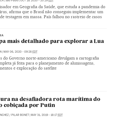
UCÁ
|
São Paulo
|
OCT 19, 2020 - 20:29
EDT
isador em Geografia da Saúde, que estuda a pandemia do
írus, afirma que o Brasil não conseguiu implementar um
 de testagem em massa. País falhou no rastreio de casos
IA
a mais detalhado para explorar a Lua
N
|
MAY 06, 2020 - 09:28
EDT
s do Governo norte-americano divulgam a cartografia
pleta já feita para o planejamento de alunissagens,
mentos e exploração do satélite
ura na desafiadora rota marítima do
o cobiçada por Putin
ÁNCHEZ
/
PILAR BONET
|
MAY 31, 2019 - 18:17
EDT