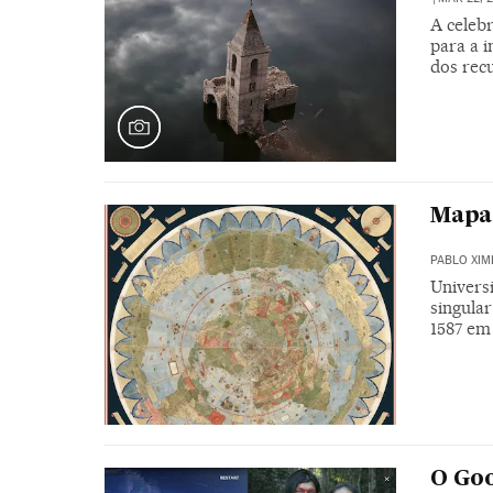
A celeb
para a 
dos rec
Mapa 
PABLO XIM
Univers
singula
1587 em
O Goo