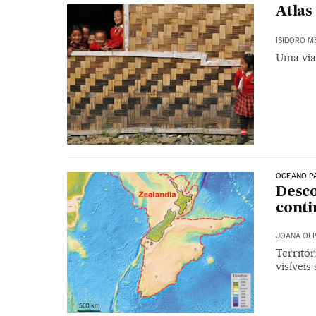
Atlas
ISIDORO M
Uma via
OCEANO P
Desco
conti
JOANA OLI
Territó
visíveis