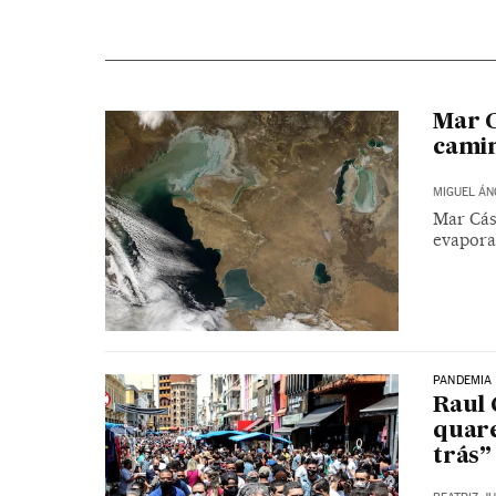
Mar C
camin
MIGUEL ÁN
Mar Cás
evapora
PANDEMIA
Raul 
quare
trás”