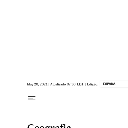
Pular para o conteúdo
ESPAÑA
May 20, 2021
|
Atualizado 07:30
EDT
|
Edição:
Geografia