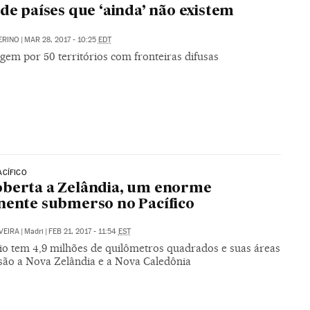
 de países que ‘ainda’ não existem
ERINO
|
MAR 28, 2017 - 10:25
EDT
gem por 50 territórios com fronteiras difusas
ACÍFICO
berta a Zelândia, um enorme
nente submerso no Pacífico
VEIRA
|
Madri
|
FEB 21, 2017 - 11:54
EST
rio tem 4,9 milhões de quilômetros quadrados e suas áreas
 são a Nova Zelândia e a Nova Caledônia