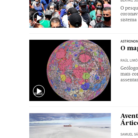
BEATRIZ J
O pesqu
coronav
sistema
ASTRONOM
O map
RAÚL LIMÓ
Geólogo
mais com
assenta
Avent
Ártic
SAMUEL S