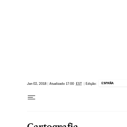
Pular para o conteúdo
ESPAÑA
Jan 02, 2018
|
Atualizado 17:00
EST
|
Edição:
Cartografia