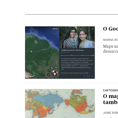
O Goo
MARINA RO
Mapa in
demarca
CARTOGRA
O map
tamb
JAIME RUB