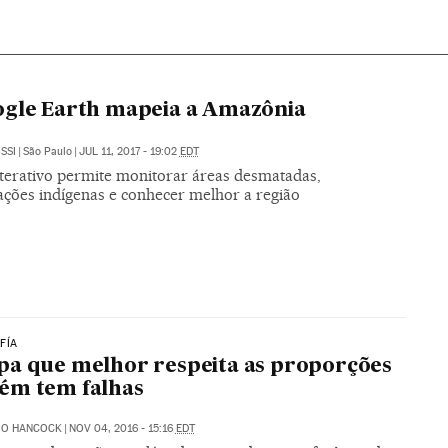
gle Earth mapeia a Amazônia
SSI
|
São Paulo
|
JUL 11, 2017 - 19:02
EDT
terativo permite monitorar áreas desmatadas,
ções indígenas e conhecer melhor a região
FÍA
a que melhor respeita as proporções
ém tem falhas
IO HANCOCK
|
NOV 04, 2016 - 15:16
EDT