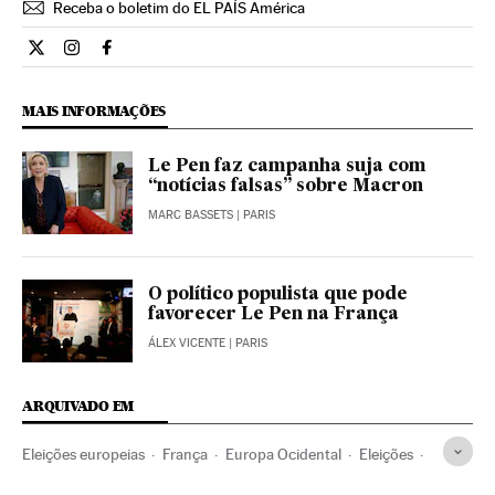
Receba o boletim do EL PAÍS América
Internacional El País Brasil en Twitter
Internacional El País Brasil en Instagram
Internacional El País Brasil en Facebook
MAIS INFORMAÇÕES
Le Pen faz campanha suja com
“notícias falsas” sobre Macron
MARC BASSETS
| PARIS
O político populista que pode
favorecer Le Pen na França
ÁLEX VICENTE
| PARIS
ARQUIVADO EM
Eleições europeias
França
Europa Ocidental
Eleições
União Europeia
Europa
Organizações internacionais