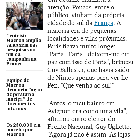
atenção. Poucos, entre o
público, vinham da própria
cidade do sul da
França
. A
maioria era de pequenas
Centrista
localidades e vilas próximas.
Macron amplia
Paris ficava muito longe:
vantagem nas
pesquisas no
“Paris… Paris… deixem-me em
fim da
campanha na
paz com isso de Paris”, brincou
França
Guy Ballester, que havia saído
de Nîmes apenas para ver Le
Equipe de
Pen. “Que venha ao sul!”
Macron
denuncia “ação
de pirataria
maciça” de
“Antes, o meu bairro em
documentos
internos
Avignon era como uma vila”,
afirmou outro eleitor do
Frente Nacional, Guy Ughetto.
Os 250.000 em
marcha por
“Agora já não é assim. As lojas
Macron