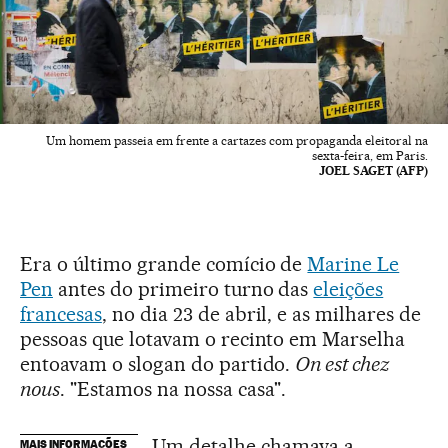
Um homem passeia em frente a cartazes com propaganda eleitoral na
sexta-feira, em Paris.
JOEL SAGET (AFP)
Era o último grande comício de
Marine Le
Pen
antes do primeiro turno das
eleições
francesas
, no dia 23 de abril, e as milhares de
pessoas que lotavam o recinto em Marselha
entoavam o slogan do partido.
On est chez
nous
. "Estamos na nossa casa".
Um detalhe chamava a
MAIS INFORMAÇÕES