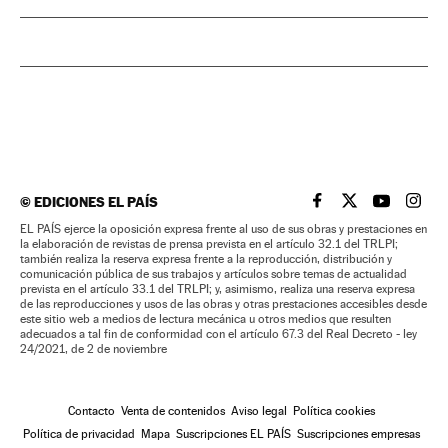
©
EDICIONES EL PAÍS
EL PAÍS BRASIL EN
EL PAÍS BRASI
EL PAÍS B
EL PA
EL PAÍS ejerce la oposición expresa frente al uso de sus obras y prestaciones en
la elaboración de revistas de prensa prevista en el artículo 32.1 del TRLPI;
también realiza la reserva expresa frente a la reproducción, distribución y
comunicación pública de sus trabajos y artículos sobre temas de actualidad
prevista en el artículo 33.1 del TRLPI; y, asimismo, realiza una reserva expresa
de las reproducciones y usos de las obras y otras prestaciones accesibles desde
este sitio web a medios de lectura mecánica u otros medios que resulten
adecuados a tal fin de conformidad con el artículo 67.3 del Real Decreto - ley
24/2021, de 2 de noviembre
Contacto
Venta de contenidos
Aviso legal
Política cookies
Política de privacidad
Mapa
Suscripciones EL PAÍS
Suscripciones empresas