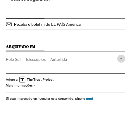
Receba o boletim do EL PAÍS América
ARQUIVADO EM
Polo Sul
Telescópios
Antártida
Observatórios astronômicos
Geografia
Física
Centros investigação
Ciências exatas
Universo
Adere a
Mais informações
Investigação científica
Astronomia
Ciência
aquí
Si está interesado en licenciar este contenido, pinche