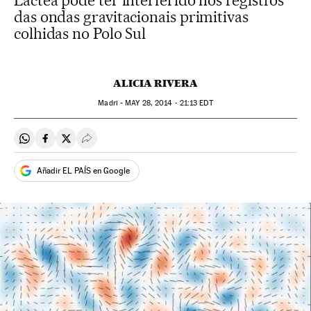
Láctea pode ter interferido nos registros
das ondas gravitacionais primitivas
colhidas no Polo Sul
ALICIA RIVERA
Madri -
MAY
28, 2014 - 21:13
EDT
Compartir en Whatsapp
Compartir en Facebook
Compartir en Twitter
Desplegar Redes Sociales
Añadir EL PAÍS en Google