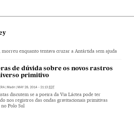
ey
, morreu enquanto tentava cruzar a Antártida sem ajuda
as de dúvida sobre os novos rastros
iverso primitivo
ERA
|
Madri
|
MAY 28, 2014 - 21:13
EDT
istas discutem se a poeira da Via Láctea pode ter
ido nos registros das ondas gravitacionais primitivas
 no Polo Sul