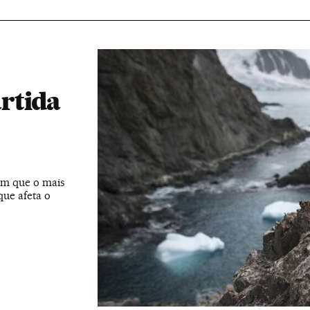
rtida
am que o mais
que afeta o