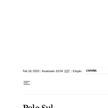
Pular para o conteúdo
ESPAÑA
Feb 19, 2020
|
Atualizado 10:04
EST
|
Edição:
Polo Sul