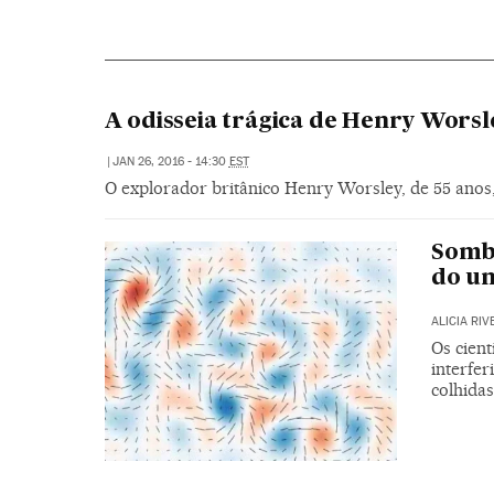
A odisseia trágica de Henry Worsl
|
JAN 26, 2016 - 14:30
EST
O explorador britânico Henry Worsley, de 55 anos
Sombr
do un
ALICIA RIV
Os cient
interfer
colhidas