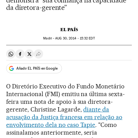
demonstra “sua confiança na capacidade
da diretora-gerente”
EL PAÍS
Madri -
AUG
30, 2014 - 15:32
EDT
Compartir en Whatsapp
Compartir en Facebook
Compartir en Twitter
Desplegar Redes Sociales
Añadir EL PAÍS en Google
O Diretório Executivo do Fundo Monetário
Internacional (FMI) emitiu na última sexta-
feira uma nota de apoio à sua diretora-
gerente, Christine Lagarde,
diante da
acusação da Justiça francesa em relação ao
envolvimento dela no caso Tapie
. "Como
assinalamos anteriormente, seria