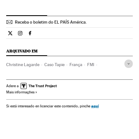
Receba o boletim do EL PAÍS América.
Economia El País Brasil en Twitter
Economia El País Brasil en Instagram
Economia El País Brasil en Facebook
ARQUIVADO EM
Christine Lagarde
Caso Tapie
França
FMI
Casos judiciais
Europa Ocidental
União Europeia
Europa
Organizações internacionais
Delitos
Adere a
Mais informações
Relações exteriores
Justiça
aquí
Si está interesado en licenciar este contenido, pinche