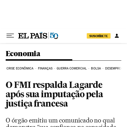
Pular para o conteúdo
SUSCRÍBETE
Economia
CRISE ECONÔMICA
FINANÇAS
GUERRA COMERCIAL
BOLSA
DESEMPREGO
O FMI respalda Lagarde
após sua imputação pela
justiça francesa
O órgão emitiu um comunicado no qual