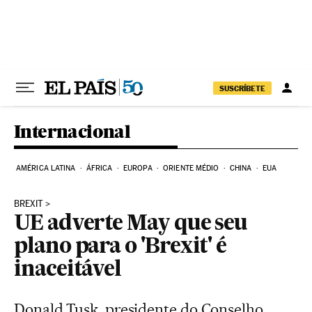
Pular para o conteúdo
SUSCRÍBETE
Internacional
AMÉRICA LATINA
ÁFRICA
EUROPA
ORIENTE MÉDIO
CHINA
EUA
BREXIT
UE adverte May que seu
plano para o 'Brexit' é
inaceitável
Donald Tusk, presidente do Conselho