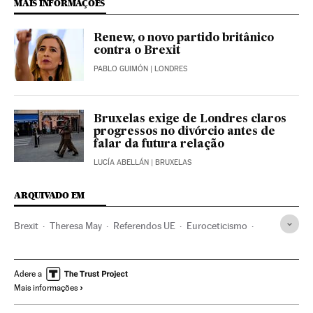
MAIS INFORMAÇÕES
Renew, o novo partido britânico
contra o Brexit
PABLO GUIMÓN
| LONDRES
Bruxelas exige de Londres claros
progressos no divórcio antes de
falar da futura relação
LUCÍA ABELLÁN
| BRUXELAS
ARQUIVADO EM
Brexit
Theresa May
Referendos UE
Euroceticismo
Eleições europeias
Unión política europea
Consejo Europeo
Referendo
União Europeia
Eleições
Adere a
Mais informações
Ideologias
Organizações internacionais
Europa