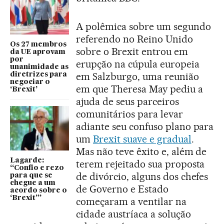
A polêmica sobre um segundo
referendo no Reino Unido
Os 27 membros
sobre o Brexit entrou em
da UE aprovam
por
erupção na cúpula europeia
unanimidade as
em Salzburgo, uma reunião
diretrizes para
negociar o
em que Theresa May pediu a
‘Brexit’
ajuda de seus parceiros
comunitários para levar
adiante seu confuso plano para
um
Brexit suave e gradual
.
Mas não teve êxito e, além de
Lagarde:
terem rejeitado sua proposta
“Confio e rezo
de divórcio, alguns dos chefes
para que se
chegue a um
de Governo e Estado
acordo sobre o
‘Brexit’”
começaram a ventilar na
cidade austríaca a solução