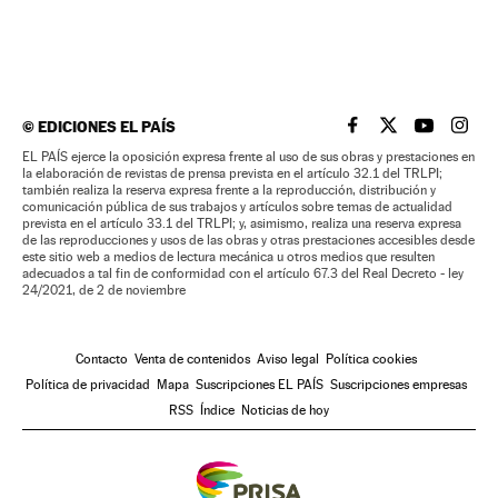
©
EDICIONES EL PAÍS
EL PAÍS BRASIL EN
EL PAÍS BRASI
EL PAÍS B
EL PA
EL PAÍS ejerce la oposición expresa frente al uso de sus obras y prestaciones en
la elaboración de revistas de prensa prevista en el artículo 32.1 del TRLPI;
también realiza la reserva expresa frente a la reproducción, distribución y
comunicación pública de sus trabajos y artículos sobre temas de actualidad
prevista en el artículo 33.1 del TRLPI; y, asimismo, realiza una reserva expresa
de las reproducciones y usos de las obras y otras prestaciones accesibles desde
este sitio web a medios de lectura mecánica u otros medios que resulten
adecuados a tal fin de conformidad con el artículo 67.3 del Real Decreto - ley
24/2021, de 2 de noviembre
Contacto
Venta de contenidos
Aviso legal
Política cookies
Política de privacidad
Mapa
Suscripciones EL PAÍS
Suscripciones empresas
RSS
Índice
Noticias de hoy