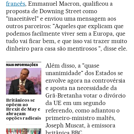
francês
, Emmanuel Macron, qualificou a
proposta de Downing Street como
"inaceitável" e enviou uma mensagem aos
outros parceiros: "Aqueles que explicam que
podemos facilmente viver sem a Europa, que
tudo vai ficar bem, e que isso vai trazer muito
dinheiro para casa são mentirosos ", disse ele.
Além disso, a "quase
MAIS INFORMAÇÕES
unanimidade" dos Estados se
envolve agora na controvérsia
e aposta na necessidade da
Grã-Bretanha votar o divórcio
Britânicos se
da UE em um segundo
opõem ao
referendo, como adiantou o
Brexit de May e
abraçam
primeiro-ministro maltês,
opções radicais
Joseph Muscat, à emissora
britânica BBC.