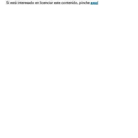
Relações exteriores
Política
Reino Unido
aquí
Si está interesado en licenciar este contenido, pinche