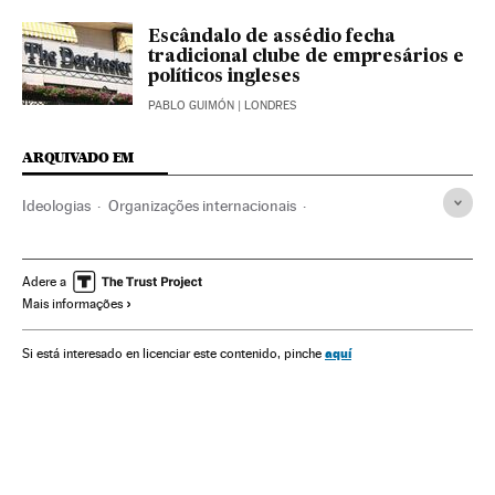
Escândalo de assédio fecha
tradicional clube de empresários e
políticos ingleses
PABLO GUIMÓN
| LONDRES
ARQUIVADO EM
Ideologias
Organizações internacionais
Relações exteriores
Brexit
Referendos UE
Euroceticismo
Eleições europeias
Adere a
Mais informações
Unión política europea
Referendo
União Europeia
Eleições
La República en marcha
França
aquí
Si está interesado en licenciar este contenido, pinche
Europa Ocidental
Partidos políticos
Europa
Política
Reino Unido