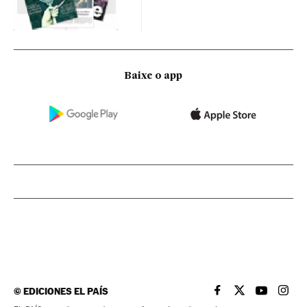
Baixe o app
©
EDICIONES EL PAÍS
EL PAÍS BRASIL EN
EL PAÍS BRASI
EL PAÍS B
EL PA