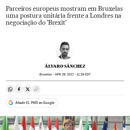
Parceiros europeus mostram em Bruxelas
uma postura unitária frente a Londres na
negociação do 'Brexit'
ÁLVARO SÁNCHEZ
Bruxelas -
APR
29, 2017 - 11:28
EDT
Compartir en Whatsapp
Compartir en Facebook
Compartir en Twitter
Desplegar Redes Sociales
Añadir EL PAÍS en Google