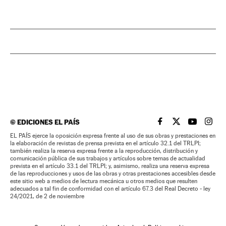
©
EDICIONES EL PAÍS
EL PAÍS BRASIL EN
EL PAÍS BRASI
EL PAÍS B
EL PA
EL PAÍS ejerce la oposición expresa frente al uso de sus obras y prestaciones en
la elaboración de revistas de prensa prevista en el artículo 32.1 del TRLPI;
también realiza la reserva expresa frente a la reproducción, distribución y
comunicación pública de sus trabajos y artículos sobre temas de actualidad
prevista en el artículo 33.1 del TRLPI; y, asimismo, realiza una reserva expresa
de las reproducciones y usos de las obras y otras prestaciones accesibles desde
este sitio web a medios de lectura mecánica u otros medios que resulten
adecuados a tal fin de conformidad con el artículo 67.3 del Real Decreto - ley
24/2021, de 2 de noviembre