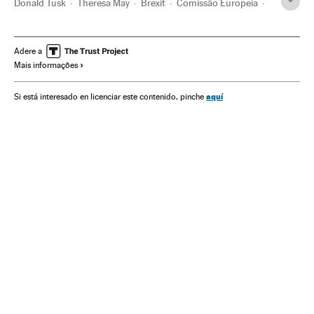
Donald Tusk
Theresa May
Brexit
Comissão Europeia
Referendos UE
Euroceticismo
Referendo
Eleições europeias
Unión política europea
Adere a
Mais informações
Europa Ocidental
Eleições
União Europeia
Ideologias
Europa
Organizações internacionais
aquí
Si está interesado en licenciar este contenido, pinche
Relações exteriores
Política
Reino Unido