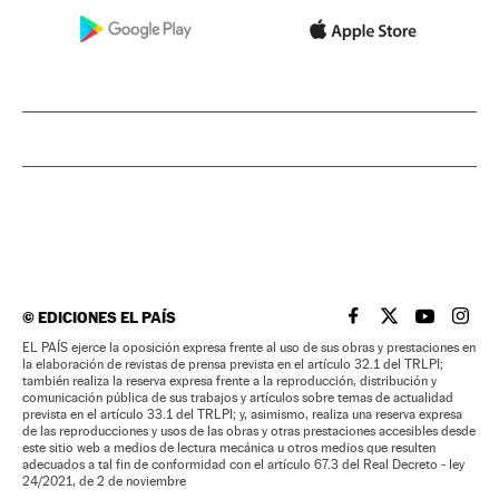
©
EDICIONES EL PAÍS
EL PAÍS BRASIL EN
EL PAÍS BRASI
EL PAÍS B
EL PA
EL PAÍS ejerce la oposición expresa frente al uso de sus obras y prestaciones en
la elaboración de revistas de prensa prevista en el artículo 32.1 del TRLPI;
también realiza la reserva expresa frente a la reproducción, distribución y
comunicación pública de sus trabajos y artículos sobre temas de actualidad
prevista en el artículo 33.1 del TRLPI; y, asimismo, realiza una reserva expresa
de las reproducciones y usos de las obras y otras prestaciones accesibles desde
este sitio web a medios de lectura mecánica u otros medios que resulten
adecuados a tal fin de conformidad con el artículo 67.3 del Real Decreto - ley
24/2021, de 2 de noviembre