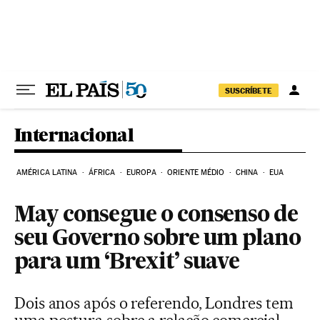
Pular para o conteúdo
SUSCRÍBETE
Internacional
AMÉRICA LATINA
ÁFRICA
EUROPA
ORIENTE MÉDIO
CHINA
EUA
May consegue o consenso de
seu Governo sobre um plano
para um ‘Brexit’ suave
Dois anos após o referendo, Londres tem