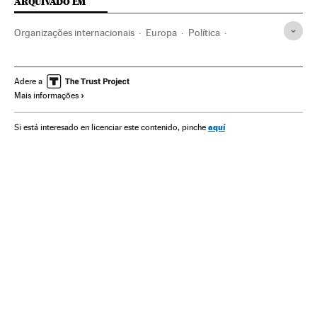
ARQUIVADO EM
Organizações internacionais
Europa
Política
Relações exteriores
Brexit
Referendos UE
Euroceticismo
Eleições europeias
Adere a
Mais informações
Unión política europea
Referendo
União Europeia
Eleições
Ideologias
Reino Unido
aquí
Si está interesado en licenciar este contenido, pinche