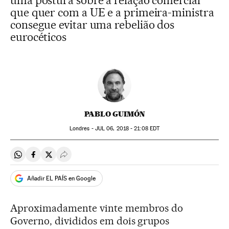
uma postura sobre a relação comercial
que quer com a UE e a primeira-ministra
consegue evitar uma rebelião dos
eurocéticos
PABLO GUIMÓN
Londres -
JUL
06, 2018 - 21:08
EDT
Compartir en Whatsapp
Compartir en Facebook
Compartir en Twitter
Desplegar Redes Sociales
Añadir EL PAÍS en Google
Aproximadamente vinte membros do
Governo, divididos em dois grupos