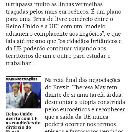
ultrapassa muito as linhas vermelhas
traçadas pelos mais eurocéticos. É um plano
para uma “área de livre comércio entre o
Reino Unido e a UE” com um “modelo
aduaneiro complacente aos negócios”, e que
fala até mesmo que “os cidadãos britânicos e
da UE poderão continuar viajando aos
territórios de um e outro para estudar e
trabalhar”.
Na reta final das negociações
MAIS INFORMAÇÕES
do Brexit, Theresa May tem
diante de si uma tarefa árdua:
desmontar a utopia construída
pelos eurocéticos e reconhecer
Reino Unido
que a saída da UE nunca
acerta com UE
poderá ocorrer nos termos
as condições do
divórcio do
etéreos e fantasiosos vendidos
Brexit