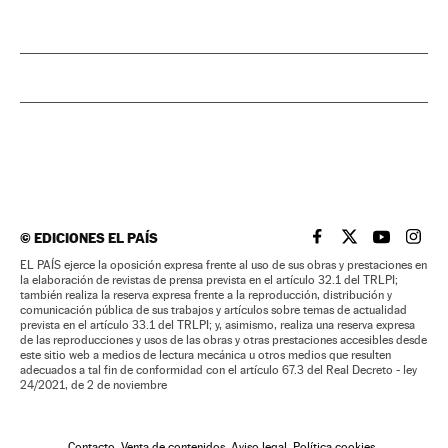
©
EDICIONES EL PAÍS
EL PAÍS BRASIL EN
EL PAÍS BRASI
EL PAÍS B
EL PA
EL PAÍS ejerce la oposición expresa frente al uso de sus obras y prestaciones en
la elaboración de revistas de prensa prevista en el artículo 32.1 del TRLPI;
también realiza la reserva expresa frente a la reproducción, distribución y
comunicación pública de sus trabajos y artículos sobre temas de actualidad
prevista en el artículo 33.1 del TRLPI; y, asimismo, realiza una reserva expresa
de las reproducciones y usos de las obras y otras prestaciones accesibles desde
este sitio web a medios de lectura mecánica u otros medios que resulten
adecuados a tal fin de conformidad con el artículo 67.3 del Real Decreto - ley
24/2021, de 2 de noviembre
Contacto
Venta de contenidos
Aviso legal
Política cookies