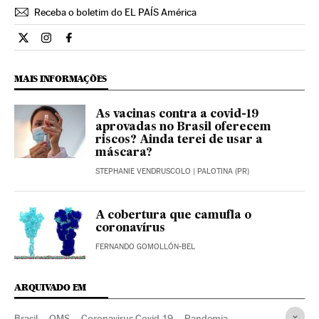
Receba o boletim do EL PAÍS América
Internacional El País Brasil en Twitter
Internacional El País Brasil en Instagram
Internacional El País Brasil en Facebook
MAIS INFORMAÇÕES
As vacinas contra a covid-19
aprovadas no Brasil oferecem
riscos? Ainda terei de usar a
máscara?
STEPHANIE VENDRUSCOLO
| PALOTINA (PR)
A cobertura que camufla o
coronavírus
FERNANDO GOMOLLÓN-BEL
ARQUIVADO EM
Brasil
OMS
Coronavirus Covid-19
Pandemia