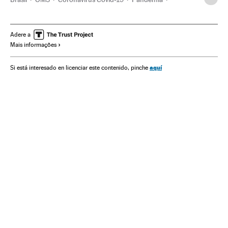
Coronavirus
Doenças infecciosas
Doenças respiratórias
Ministério Saúde
Virologia
Genética
União Europeia
Adere a
Mais informações
Comissão Europeia
Consejo Europeo
Charles Michel
Ursula von der Leyen
aquí
Si está interesado en licenciar este contenido, pinche