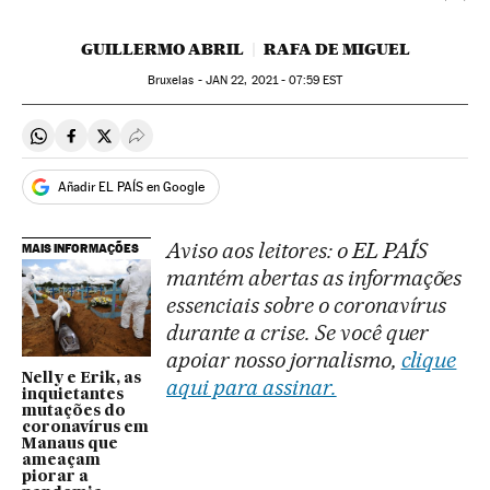
GUILLERMO ABRIL
RAFA DE MIGUEL
Bruxelas -
JAN
22, 2021 - 07:59
EST
Compartir en Whatsapp
Compartir en Facebook
Compartir en Twitter
Desplegar Redes Sociales
Añadir EL PAÍS en Google
Aviso aos leitores: o EL PAÍS
MAIS INFORMAÇÕES
mantém abertas as informações
essenciais sobre o coronavírus
durante a crise. Se você quer
apoiar nosso jornalismo,
clique
Nelly e Erik, as
aqui para assinar.
inquietantes
mutações do
coronavírus em
Manaus que
ameaçam
piorar a