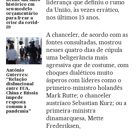
define um salto
liderança que definiu o rumo
histórico em
da União, às vezes errático,
seu modelo
orçamentário
nos últimos 15 anos.
para frear a
crise da covid-
19
A chanceler, de acordo com as
fontes consultadas, mostrou
nesses quatro dias de cúpula
uma beligerância mais
agressiva que de costume, com
António
choques dialéticos muito
Guterres:
ásperos com líderes como o
“Relação
disfuncional
primeiro-ministro holandês
entre EUA,
China e Rússia
Mark Rutte; o chanceler
impede
austríaco Sebastian Kurz; ou a
resposta
comum à
primeira-ministra
pandemia”
dinamarquesa, Mette
Frederiksen
.