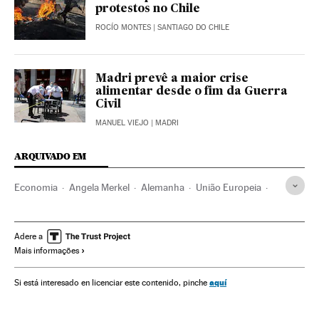
protestos no Chile
ROCÍO MONTES
| SANTIAGO DO CHILE
Madri prevê a maior crise
alimentar desde o fim da Guerra
Civil
MANUEL VIEJO
| MADRI
ARQUIVADO EM
Economia
Angela Merkel
Alemanha
União Europeia
Fondo Europeo Recuperación Covid-19
Crisis económica coronavirus covid-19
Consejo Europeo
Adere a
Mais informações
Comissão Europeia
Coronavirus Covid-19
Coronavirus
Economia europeia
Crise econômica
aquí
Si está interesado en licenciar este contenido, pinche
Cumbres europeas
Mette Frederiksen