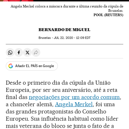
Angela Merkel coloca a máscara durante a última reunião da cúpula de
Bruxelas.
POOL (REUTERS)
BERNARDO DE MIGUEL
Bruxelas -
JUL
22, 2020 - 12:09
EDT
Compartir en Whatsapp
Compartir en Facebook
Compartir en Twitter
Desplegar Redes Sociales
Añadir EL PAÍS en Google
Desde o primeiro dia da cúpula da União
Europeia, por ser seu aniversário, até a reta
final das
negociações por um acordo comum
,
a chanceler alemã,
Angela Merkel
, foi uma
das grandes protagonistas do Conselho
Europeu. Sua influência habitual como líder
mais veterana do bloco se junta o fato de a