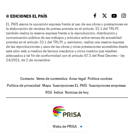
©
EDICIONES EL PAÍS
EL PAÍS BRASIL EN
EL PAÍS BRASI
EL PAÍS B
EL PA
EL PAÍS ejerce la oposición expresa frente al uso de sus obras y prestaciones en
la elaboración de revistas de prensa prevista en el artículo 32.1 del TRLPI;
también realiza la reserva expresa frente a la reproducción, distribución y
comunicación pública de sus trabajos y artículos sobre temas de actualidad
prevista en el artículo 33.1 del TRLPI; y, asimismo, realiza una reserva expresa
de las reproducciones y usos de las obras y otras prestaciones accesibles desde
este sitio web a medios de lectura mecánica u otros medios que resulten
adecuados a tal fin de conformidad con el artículo 67.3 del Real Decreto - ley
24/2021, de 2 de noviembre
Contacto
Venta de contenidos
Aviso legal
Política cookies
Política de privacidad
Mapa
Suscripciones EL PAÍS
Suscripciones empresas
RSS
Índice
Noticias de hoy
Webs de PRISA