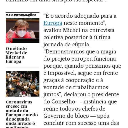
“É o acordo adequado para a
MAIS INFORMAÇÕES
Europa
neste momento”,
avaliou Michel na entrevista
coletiva posterior à última
jornada da cúpula.
O método
“Demonstramos que a magia
Merkel de
do projeto europeu funciona
liderar a
Europa
porque, quando pensamos que
é impossível, segue em frente
graças à cooperação e à
vontade de trabalharmos
juntos”, declarou o presidente
do Conselho ― instância que
Coronavírus
cresce em
reúne todos os chefes de
metade da
Governo do bloco ― após
Europa e medo
de segunda
concluir com sucesso uma das
onda invade o
continente