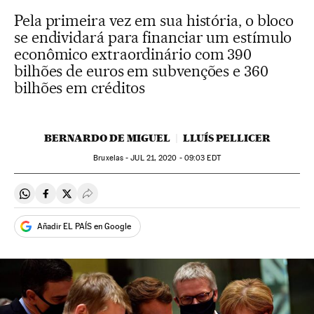
Pela primeira vez em sua história, o bloco
se endividará para financiar um estímulo
econômico extraordinário com 390
bilhões de euros em subvenções e 360
bilhões em créditos
BERNARDO DE MIGUEL
LLUÍS PELLICER
Bruxelas -
JUL
21, 2020 - 09:03
EDT
Compartir en Whatsapp
Compartir en Facebook
Compartir en Twitter
Desplegar Redes Sociales
Añadir EL PAÍS en Google