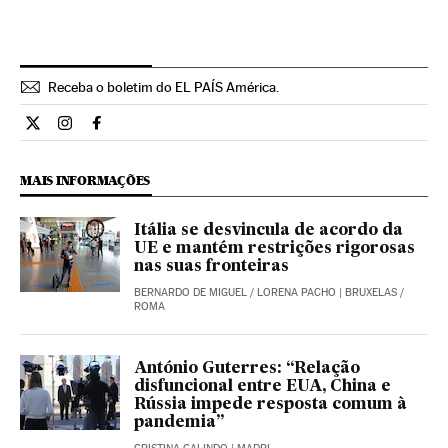
Receba o boletim do EL PAÍS América.
Economia El País Brasil en Twitter
Economia El País Brasil en Instagram
Economia El País Brasil en Facebook
MAIS INFORMAÇÕES
Itália se desvincula de acordo da
UE e mantém restrições rigorosas
nas suas fronteiras
BERNARDO DE MIGUEL
/
LORENA PACHO
| BRUXELAS /
ROMA
António Guterres: “Relação
disfuncional entre EUA, China e
Rússia impede resposta comum à
pandemia”