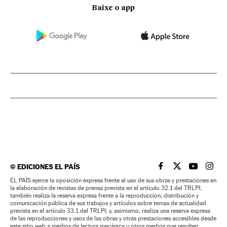
Baixe o app
©
EDICIONES EL PAÍS
EL PAÍS BRASIL EN
EL PAÍS BRASI
EL PAÍS B
EL PA
EL PAÍS ejerce la oposición expresa frente al uso de sus obras y prestaciones en
la elaboración de revistas de prensa prevista en el artículo 32.1 del TRLPI;
también realiza la reserva expresa frente a la reproducción, distribución y
comunicación pública de sus trabajos y artículos sobre temas de actualidad
prevista en el artículo 33.1 del TRLPI; y, asimismo, realiza una reserva expresa
de las reproducciones y usos de las obras y otras prestaciones accesibles desde
este sitio web a medios de lectura mecánica u otros medios que resulten