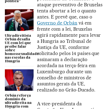
política”
ataque preventivo de Bruxelas
tenta abortar a lei o quanto
antes. E prevê que, caso o
Governo de Orbán
vá em
frente com a lei, Bruxelas
agirá rapidamente para levar
Ultradireitista
Orbán desafia
a Hungria ao Tribunal de
UE com lei que
Justiça da UE, conforme
proíbe falar
sobre
solicitado pelos 14 países que
homossexualidade
nas escolas da
assinaram a declaração
Hungria
acordada na terça-feira em
Luxemburgo durante um
conselho de ministros de
assuntos gerais da UE,
realizado no Grão-Ducado.
Orbán reforça
domínio da
A vice-presidenta da
ultradireita na
Hungria com