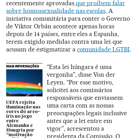
recentemente aprovadas
que proíbem falar
sobre homossexualidade nas escolas
. A
iniciativa comunitária para conter o Governo
de Viktor Orbán acontece apenas horas
depois de 14 países, entre eles a Espanha,
terem exigido medidas contra uma lei que
acusam de estigmatizar a
comunidade LGTBI
.
“Esta lei húngara é uma
MAIS INFORMAÇÕES
vergonha”, disse Von der
Leyen. “Por esse motivo,
solicitei aos comissários
responsáveis que enviassem
UEFA rejeita
uma carta com as nossas
iluminação nas
preocupações legais inclusive
cores do arco-
íris no jogo
antes que a lei entre em
entre
Alemanha e
vigor”, acrescentou a
Hungria por
presidenta da Comissão. O
“motivação