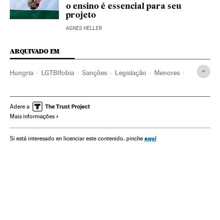
o ensino é essencial para seu
projeto
AGNES HELLER
ARQUIVADO EM
Hungria
LGTBIfobia
Sanções
Legislação
Menores
Crianças
Discriminação
Bruxelas
Viktor Orban
Comunidad Lgtbiq
Homofobia
Direitos humanos
Adere a
Mais informações
Ursula von der Leyen
aquí
Si está interesado en licenciar este contenido, pinche