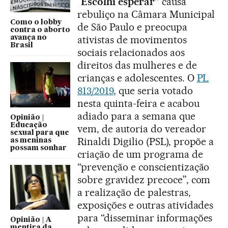
“
Escolhi esperar”
causa
rebuliço na Câmara Municipal
Como o lobby
de São Paulo e preocupa
contra o aborto
ativistas de movimentos
avança no
Brasil
sociais relacionados aos
direitos das mulheres e de
crianças e adolescentes. O
PL
813/2019
, que seria votado
nesta quinta-feira e acabou
adiado para a semana que
Opinião |
Educação
vem, de autoria do vereador
sexual para que
Rinaldi Digilio (PSL), propõe a
as meninas
possam sonhar
criação de um programa de
“prevenção e conscientização
sobre gravidez precoce”, com
a realização de palestras,
exposições e outras atividades
para “disseminar informações
Opinião | A
mentira da