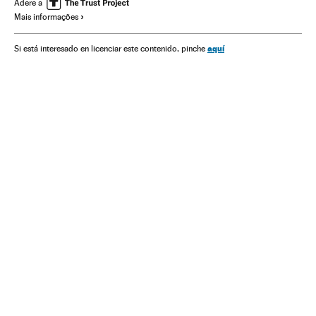
Saúde
Educação
Damares Alves
Sociedade
Adere a
Mais informações
Infância
Adolescência
Estupro
Abusos sexuais
Abuso menores
aquí
Si está interesado en licenciar este contenido, pinche