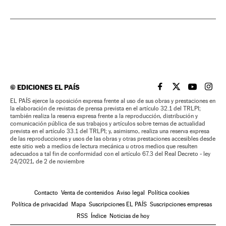
©
EDICIONES EL PAÍS
EL PAÍS BRASIL EN
EL PAÍS BRASI
EL PAÍS B
EL PA
EL PAÍS ejerce la oposición expresa frente al uso de sus obras y prestaciones en
la elaboración de revistas de prensa prevista en el artículo 32.1 del TRLPI;
también realiza la reserva expresa frente a la reproducción, distribución y
comunicación pública de sus trabajos y artículos sobre temas de actualidad
prevista en el artículo 33.1 del TRLPI; y, asimismo, realiza una reserva expresa
de las reproducciones y usos de las obras y otras prestaciones accesibles desde
este sitio web a medios de lectura mecánica u otros medios que resulten
adecuados a tal fin de conformidad con el artículo 67.3 del Real Decreto - ley
24/2021, de 2 de noviembre
Contacto
Venta de contenidos
Aviso legal
Política cookies
Política de privacidad
Mapa
Suscripciones EL PAÍS
Suscripciones empresas
RSS
Índice
Noticias de hoy