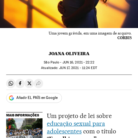
Uma jovem grávida, em uma imagem de arquivo.
CORBIS
JOANA OLIVEIRA
São Paulo -
JUN
16, 2021 - 22:22
atualizado:
JUN
17, 2021 - 11:24
EDT
Compartir en Whatsapp
Compartir en Facebook
Compartir en Twitter
Desplegar Redes Sociales
Añadir EL PAÍS en Google
Um projeto de lei sobre
MAIS INFORMAÇÕES
educação sexual para
adolescentes
com o título