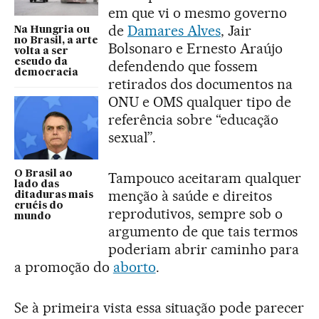
em que vi o mesmo governo
de
Damares Alves
, Jair
Na Hungria ou
no Brasil, a arte
Bolsonaro e Ernesto Araújo
volta a ser
escudo da
defendendo que fossem
democracia
retirados dos documentos na
ONU e OMS qualquer tipo de
referência sobre “educação
sexual”.
O Brasil ao
Tampouco aceitaram qualquer
lado das
menção à saúde e direitos
ditaduras mais
cruéis do
reprodutivos, sempre sob o
mundo
argumento de que tais termos
poderiam abrir caminho para
a promoção do
aborto
.
Se à primeira vista essa situação pode parecer