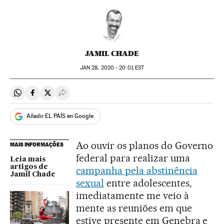
JAMIL CHADE
JAN
28, 2020 - 20:01
EST
Compartir en Whatsapp
Compartir en Facebook
Compartir en Twitter
Desplegar Redes Sociales
Añadir EL PAÍS en Google
Ao ouvir os planos do Governo
MAIS INFORMAÇÕES
federal para realizar uma
Leia mais
artigos de
campanha pela abstinência
Jamil Chade
sexual
entre adolescentes,
imediatamente me veio à
mente as reuniões em que
estive presente em Genebra e