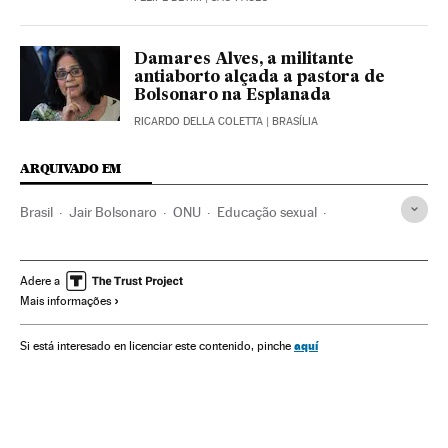
Damares Alves, a militante
antiaborto alçada a pastora de
Bolsonaro na Esplanada
RICARDO DELLA COLETTA
| BRASÍLIA
ARQUIVADO EM
Brasil
Jair Bolsonaro
ONU
Educação sexual
Conservadores
Sexo
Damares Alves
Aborto
Mulheres
Viktor Orban
Hungria
Polônia
Adere a
Mais informações
Arábia Saudita
Diplomacia
aquí
Si está interesado en licenciar este contenido, pinche