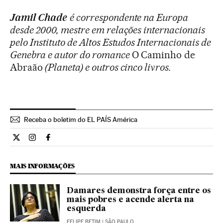
Jamil Chade
é correspondente na Europa
desde 2000, mestre em relações internacionais
pelo Instituto de Altos Estudos Internacionais de
Genebra e autor do romance
O Caminho de
Abraão
(Planeta) e outros cinco livros.
Receba o boletim do EL PAÍS América
Opiniao El País Brasil en Twitter
Opiniao El País Brasil en Instagram
Opiniao El País Brasil en Facebook
MAIS INFORMAÇÕES
Damares demonstra força entre os
mais pobres e acende alerta na
esquerda
FELIPE BETIM
| SÃO PAULO