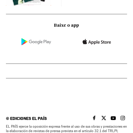
Baixe o app
©
EDICIONES EL PAÍS
EL PAÍS BRASIL EN
EL PAÍS BRASI
EL PAÍS B
EL PA
EL PAÍS ejerce la oposición expresa frente al uso de sus obras y prestaciones en
la elaboración de revistas de prensa prevista en el artículo 32.1 del TRLPI;