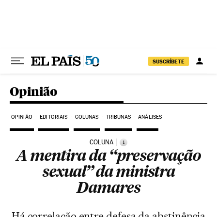
Pular para o conteúdo
SUSCRÍBETE
Opinião
OPINIÃO
EDITORIAIS
COLUNAS
TRIBUNAS
ANÁLISES
COLUNA
i
A mentira da “preservação
sexual” da ministra
Damares
Há correlação entre defesa da abstinência