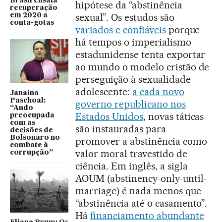
Brasil ensaia
hipótese da “abstinência
recuperação
sexual”. Os estudos são
em 2020 a
conta-gotas
variados e confiáveis
porque
há tempos o imperialismo
estadunidense tenta exportar
ao mundo o modelo cristão de
perseguição à sexualidade
adolescente:
a cada novo
Janaina
Paschoal:
governo republicano nos
“Ando
Estados Unidos
, novas táticas
preocupada
com as
são instauradas para
decisões de
Bolsonaro no
promover a abstinência como
combate à
valor moral travestido de
corrupção”
ciência. Em inglês, a sigla
AOUM (abstinency-only-until-
marriage) é nada menos que
“abstinência até o casamento”.
Há
financiamento abundante