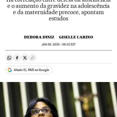
e o aumento da gravidez na adolescência
e da maternidade precoce, apontam
estudos
DEBORA DINIZ
GISELLE CARINO
JAN
06, 2020 - 06:02
EST
Compartir en Whatsapp
Compartir en Facebook
Compartir en Twitter
Desplegar Redes Sociales
Añadir EL PAÍS en Google