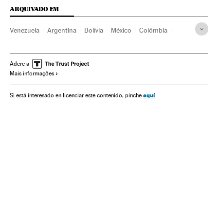
ARQUIVADO EM
Venezuela
Argentina
Bolívia
México
Colômbia
América do Norte
Brasil
América Latina
América do Sul
América
Adere a
Mais informações
aquí
Si está interesado en licenciar este contenido, pinche