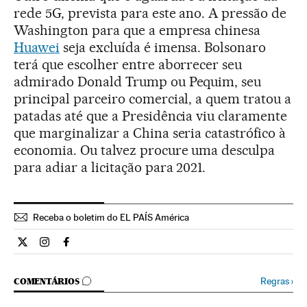
rede 5G, prevista para este ano. A pressão de
Washington para que a empresa chinesa
Huawei
seja excluída é imensa. Bolsonaro
terá que escolher entre aborrecer seu
admirado Donald Trump ou Pequim, seu
principal parceiro comercial, a quem tratou a
patadas até que a Presidência viu claramente
que marginalizar a China seria catastrófico à
economia. Ou talvez procure uma desculpa
para adiar a licitação para 2021.
Receba o boletim do EL PAÍS América
Internacional El País Brasil en Twitter
Internacional El País Brasil en Instagram
Internacional El País Brasil en Facebook
COMENTÁRIOS
Regras
›
COMENTÁRIOS