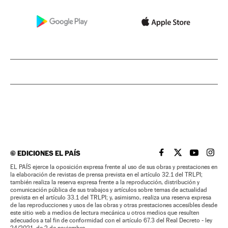
©
EDICIONES EL PAÍS
EL PAÍS BRASIL EN
EL PAÍS BRASI
EL PAÍS B
EL PA
EL PAÍS ejerce la oposición expresa frente al uso de sus obras y prestaciones en
la elaboración de revistas de prensa prevista en el artículo 32.1 del TRLPI;
también realiza la reserva expresa frente a la reproducción, distribución y
comunicación pública de sus trabajos y artículos sobre temas de actualidad
prevista en el artículo 33.1 del TRLPI; y, asimismo, realiza una reserva expresa
de las reproducciones y usos de las obras y otras prestaciones accesibles desde
este sitio web a medios de lectura mecánica u otros medios que resulten
adecuados a tal fin de conformidad con el artículo 67.3 del Real Decreto - ley
24/2021, de 2 de noviembre