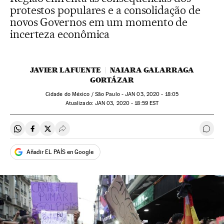
protestos populares e a consolidação de
novos Governos em um momento de
incerteza econômica
JAVIER LAFUENTE
NAIARA GALARRAGA
GORTÁZAR
Cidade do México / São Paulo -
JAN
03, 2020 - 18:05
atualizado:
JAN
03, 2020 - 18:59
EST
Compartir en Whatsapp
Compartir en Facebook
Compartir en Twitter
Desplegar Redes Sociales
Come
Añadir EL PAÍS en Google