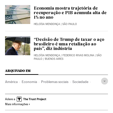
Economia mostra trajetória de
recuperação e PIB acumula alta de
1% no ano
HELOÍSA MENDONÇA
| SÃO PAULO
“Decisão de Trump de taxar o aço
brasileiro é uma retaliação ao
país”, diz indústria
HELOÍSA MENDONÇA
/
FEDERICO RIVAS MOLINA
| SÃO
PAULO / BUENOS AIRES
ARQUIVADO EM
América
Economia
Problemas sociais
Sociedade
Sebastián Piñera
Desigualdade econômica
Chile
Recessão econômica
Protestos sociais
Adere a
Mais informações
Conjuntura econômica
Mal-estar social
América do Sul