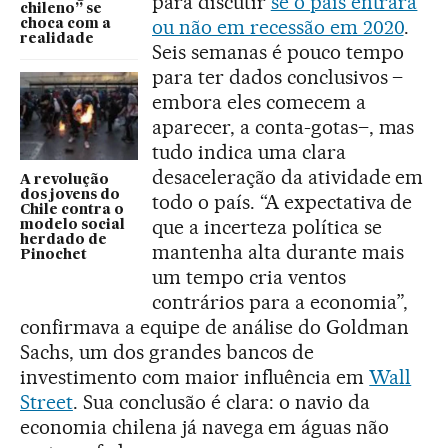
para discutir
se o país entrará
chileno” se
ou não em recessão em 2020
.
choca com a
realidade
Seis semanas é pouco tempo
para ter dados conclusivos –
embora eles comecem a
aparecer, a conta-gotas–, mas
tudo indica uma clara
desaceleração da atividade em
A revolução
dos jovens do
todo o país. “A expectativa de
Chile contra o
que a incerteza política se
modelo social
herdado de
mantenha alta durante mais
Pinochet
um tempo cria ventos
contrários para a economia”,
confirmava a equipe de análise do Goldman
Sachs, um dos grandes bancos de
investimento com maior influência em
Wall
Street
. Sua conclusão é clara: o navio da
economia chilena já navega em águas não