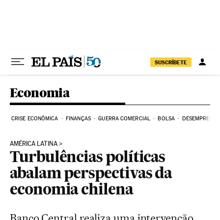
Pular para o conteúdo
SUSCRÍBETE
Economia
CRISE ECONÔMICA
FINANÇAS
GUERRA COMERCIAL
BOLSA
DESEMPREGO
AMÉRICA LATINA
Turbulências políticas
abalam perspectivas da
economia chilena
Banco Central realiza uma intervenção