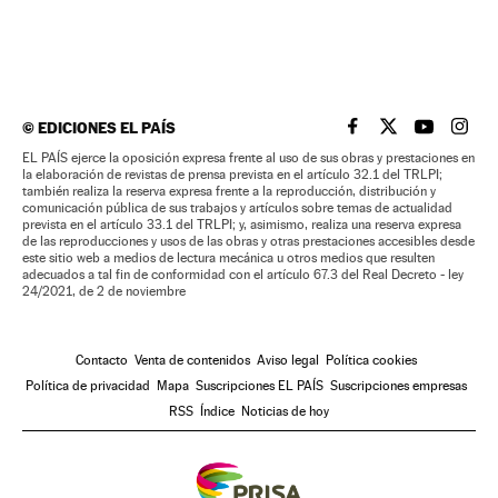
©
EDICIONES EL PAÍS
EL PAÍS BRASIL EN
EL PAÍS BRASI
EL PAÍS B
EL PA
EL PAÍS ejerce la oposición expresa frente al uso de sus obras y prestaciones en
la elaboración de revistas de prensa prevista en el artículo 32.1 del TRLPI;
también realiza la reserva expresa frente a la reproducción, distribución y
comunicación pública de sus trabajos y artículos sobre temas de actualidad
prevista en el artículo 33.1 del TRLPI; y, asimismo, realiza una reserva expresa
de las reproducciones y usos de las obras y otras prestaciones accesibles desde
este sitio web a medios de lectura mecánica u otros medios que resulten
adecuados a tal fin de conformidad con el artículo 67.3 del Real Decreto - ley
24/2021, de 2 de noviembre
Contacto
Venta de contenidos
Aviso legal
Política cookies
Política de privacidad
Mapa
Suscripciones EL PAÍS
Suscripciones empresas
RSS
Índice
Noticias de hoy