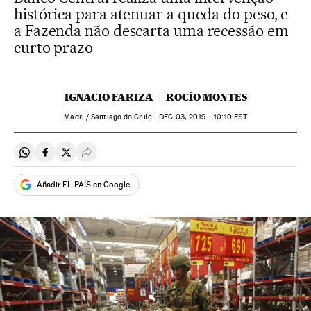
histórica para atenuar a queda do peso, e
a Fazenda não descarta uma recessão em
curto prazo
IGNACIO FARIZA
ROCÍO MONTES
Madri / Santiago do Chile -
DEC
03, 2019 - 10:10
EST
Compartir en Whatsapp
Compartir en Facebook
Compartir en Twitter
Desplegar Redes Sociales
Añadir EL PAÍS en Google