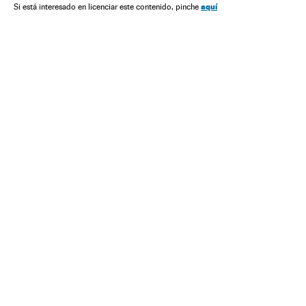
América Latina
aquí
Si está interesado en licenciar este contenido, pinche