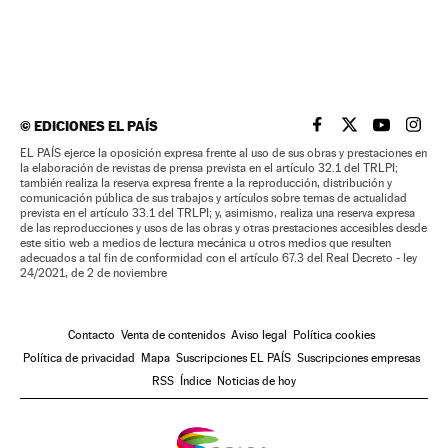
©
EDICIONES EL PAÍS
EL PAÍS BRASIL EN
EL PAÍS BRASI
EL PAÍS B
EL PA
EL PAÍS ejerce la oposición expresa frente al uso de sus obras y prestaciones en
la elaboración de revistas de prensa prevista en el artículo 32.1 del TRLPI;
también realiza la reserva expresa frente a la reproducción, distribución y
comunicación pública de sus trabajos y artículos sobre temas de actualidad
prevista en el artículo 33.1 del TRLPI; y, asimismo, realiza una reserva expresa
de las reproducciones y usos de las obras y otras prestaciones accesibles desde
este sitio web a medios de lectura mecánica u otros medios que resulten
adecuados a tal fin de conformidad con el artículo 67.3 del Real Decreto - ley
24/2021, de 2 de noviembre
Contacto
Venta de contenidos
Aviso legal
Política cookies
Política de privacidad
Mapa
Suscripciones EL PAÍS
Suscripciones empresas
RSS
Índice
Noticias de hoy