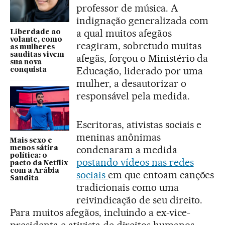
professor de música. A
indignação generalizada com
a qual muitos afegãos
Liberdade ao
volante, como
reagiram, sobretudo muitas
as mulheres
sauditas vivem
afegãs, forçou o Ministério da
sua nova
Educação, liderado por uma
conquista
mulher, a desautorizar o
responsável pela medida.
Escritoras, ativistas sociais e
meninas anônimas
Mais sexo e
condenaram a medida
menos sátira
política: o
postando vídeos nas redes
pacto da Netflix
com a Arábia
sociais
em que entoam canções
Saudita
tradicionais como uma
reivindicação de seu direito.
Para muitos afegãos, incluindo a ex-vice-
presidenta e ativista de direitos humanos