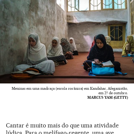
Meninas em uma madraça (escola corânica) em Kandahar, Afeganistão,
em 27 de outubro.
MARCUS YAM (GETTY)
Cantar é muito mais do que uma atividade
lúdica. Para o melífago-regente, uma ave