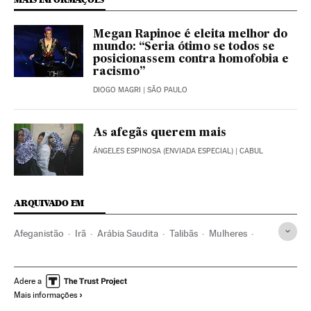
Megan Rapinoe é eleita melhor do
mundo: “Seria ótimo se todos se
posicionassem contra homofobia e
racismo”
DIOGO MAGRI
| SÃO PAULO
As afegãs querem mais
ÁNGELES ESPINOSA (ENVIADA ESPECIAL)
| CABUL
ARQUIVADO EM
Afeganistão
Irã
Arábia Saudita
Talibãs
Mulheres
Música
Direitos humanos
Direitos criança
Infância
Machismo
Islã
Canto
Direitos mulher
Adere a
Mais informações
Fundamentalismo
Discriminação sexual