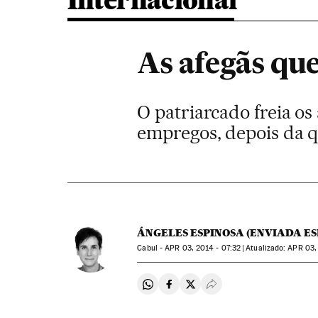
Internacional
As afegãs qu
O patriarcado freia o
empregos, depois da q
ÁNGELES ESPINOSA (ENVIADA ES
Cabul -
APR
03, 2014 - 07:32
atualizado:
APR
03, 
Compartir en Whatsapp
Compartir en Facebook
Compartir en Twitter
Desplegar Redes Soci