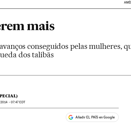
AMÉ
erem mais
s avanços conseguidos pelas mulheres, q
ueda dos talibãs
PECIAL)
2014 - 07:47
EDT
Añadir EL PAÍS en Google
ales