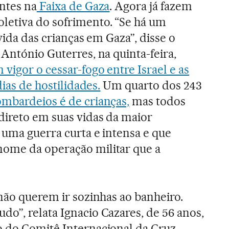
entes na
Faixa de Gaza
. Agora já fazem
letiva do sofrimento. “Se há um
 vida das crianças em Gaza”, disse o
António Guterres, na quinta-feira,
 vigor o cessar-fogo entre Israel e as
dias de hostilidades.
Um quarto dos 243
mbardeios é de crianças,
mas todos
direto em suas vidas da maior
 uma guerra curta e intensa e que
ome da operação militar que a
 não querem ir sozinhas ao banheiro.
o”, relata Ignacio Cazares, de 56 anos,
o do Comitê Internacional da Cruz