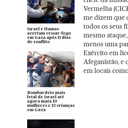
Vermelha (CICR
me dizem que d
todos os seus f
Israel e Hamas
mesmo ataque, 
acertam cessar-fogo
em Gaza após 11 dias
de conflito
menos uma parte
Exército em lic
Afeganistão, e 
em locais como
Bombardeio mais
letal de Israel até
agora mata 10
mulheres e 13 crianças
em Gaza