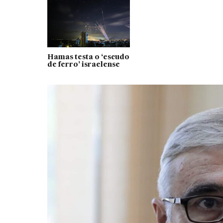
Hamas testa o ‘escudo
de ferro’ israelense