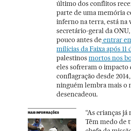
último dos conflitos rec
parte de uma memória co
inferno na terra, está na
secretário-geral da ONU, 
pouco antes de
entrar em
milícias da Faixa após 11 
palestinos
mortos nos bo
eles sofreram o impacto 
conflagração desde 2014,
ninguém lembra mais o n
desencadeou.
“As crianças já
MAIS INFORMAÇÕES
Têm medo de tud
chefe da missã