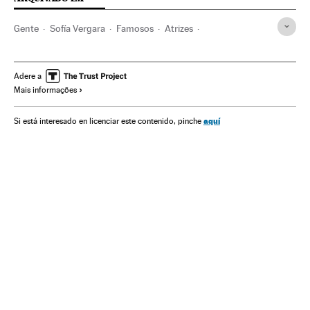
Gente
Sofía Vergara
Famosos
Atrizes
Reprodução assistida
Reprodução
Medicina
Televisão
Saúde
Meios comunicação
Comunicação
Adere a
Mais informações
aquí
Si está interesado en licenciar este contenido, pinche