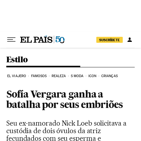
Pular para o conteúdo
SUSCRÍBETE
Estilo
EL VIAJERO
FAMOSOS
REALEZA
S MODA
ICON
CRIANÇAS
Sofía Vergara ganha a
batalha por seus embriões
Seu ex-namorado Nick Loeb solicitava a
custódia de dois óvulos da atriz
fecundados com seu esperma e