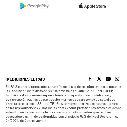
©
EDICIONES EL PAÍS
EL PAÍS BRASIL EN
EL PAÍS BRASI
EL PAÍS B
EL PA
EL PAÍS ejerce la oposición expresa frente al uso de sus obras y prestaciones en
la elaboración de revistas de prensa prevista en el artículo 32.1 del TRLPI;
también realiza la reserva expresa frente a la reproducción, distribución y
comunicación pública de sus trabajos y artículos sobre temas de actualidad
prevista en el artículo 33.1 del TRLPI; y, asimismo, realiza una reserva expresa
de las reproducciones y usos de las obras y otras prestaciones accesibles desde
este sitio web a medios de lectura mecánica u otros medios que resulten
adecuados a tal fin de conformidad con el artículo 67.3 del Real Decreto - ley
24/2021, de 2 de noviembre