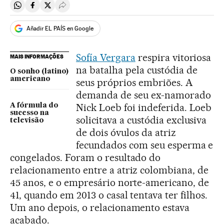
Compartir en Whatsapp
Compartir en Facebook
Compartir en Twitter
Desplegar Redes Sociales
Añadir EL PAÍS en Google
Sofía Vergara
respira vitoriosa
MAIS INFORMAÇÕES
na batalha pela custódia de
O sonho (latino)
americano
seus próprios embriões. A
demanda de seu ex-namorado
Nick Loeb foi indeferida. Loeb
A fórmula do
sucesso na
solicitava a custódia exclusiva
televisão
de dois óvulos da atriz
fecundados com seu esperma e
congelados. Foram o resultado do
relacionamento entre a atriz colombiana, de
45 anos, e o empresário norte-americano, de
41, quando em 2013 o casal tentava ter filhos.
Um ano depois, o relacionamento estava
acabado.