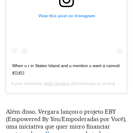
View this post on Instagram
When u r in Staten Island and u mention u want a cannoli
💃🏻💃🏻
A post shared by
Sofia Vergara
(@sofiavergara) on
Aug 29, 2017 at 2:53pm PDT
Além disso, Vergara lançou o projeto EBY
(Empowered By You/Empoderadas por Você),
uma iniciativa que quer micro financiar