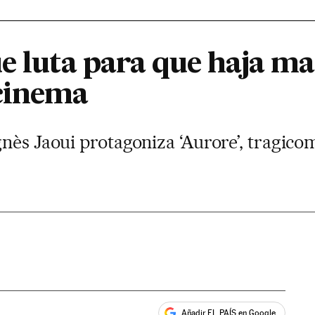
ue luta para que haja m
cinema
nès Jaoui protagoniza ‘Aurore’, tragico
Añadir EL PAÍS en Google