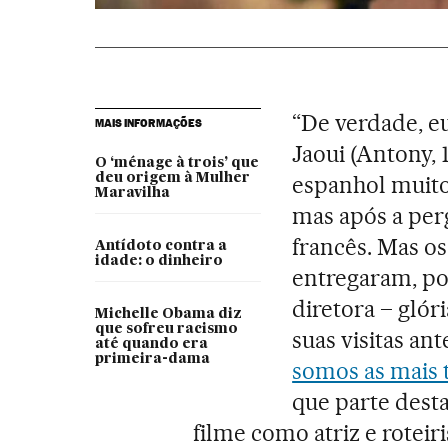
“De verdade, eu
MAIS INFORMAÇÕES
Jaoui (Antony, 
O ‘ménage à trois’ que
deu origem à Mulher
espanhol muito
Maravilha
mas após a per
francês. Mas os 
Antídoto contra a
idade: o dinheiro
entregaram, poi
diretora – glór
Michelle Obama diz
que sofreu racismo
suas visitas an
até quando era
primeira-dama
somos as mais t
que parte desta
filme como atriz e roteiri