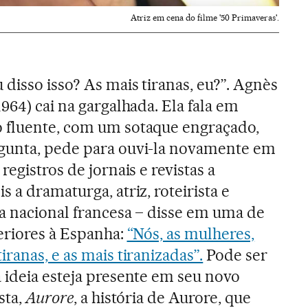
Atriz em cena do filme '50 Primaveras'.
 disso isso? As mais tiranas, eu?”. Agnès
1964) cai na gargalhada. Ela fala em
 fluente, com um sotaque engraçado,
gunta, pede para ouvi-la novamente em
registros de jornais e revistas a
s a dramaturga, atriz, roteirista e
ia nacional francesa – disse em uma de
teriores à Espanha:
“Nós, as mulheres,
iranas, e as mais tiranizadas”.
Pode ser
 ideia esteja presente em seu novo
sta,
Aurore
, a história de Aurore, que