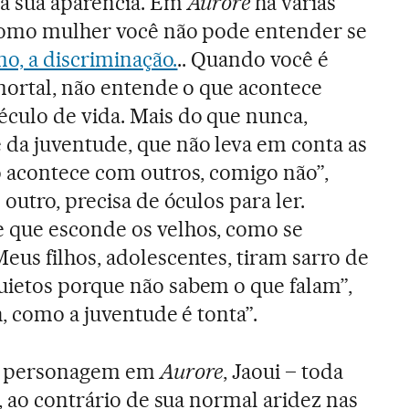
a sua aparência. Em
Aurore
há varias
 como mulher você não pode entender se
mo, a discriminação.
.. Quando você é
mortal, não entende o que acontece
culo de vida. Mais do que nunca,
da juventude, que não leva em conta as
 acontece com outros, comigo não”,
outro, precisa de óculos para ler.
 que esconde os velhos, como se
us filhos, adolescentes, tiram sarro de
ietos porque não sabem o que falam”,
h, como a juventude é tonta”.
ua personagem em
Aurore
, Jaoui – toda
, ao contrário de sua normal aridez nas