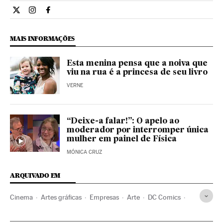
Cultura El País Brasil en Twitter
Cultura El País Brasil en Instagram
Cultura El País Brasil en Facebook
MAIS INFORMAÇÕES
Esta menina pensa que a noiva que
viu na rua é a princesa de seu livro
VERNE
“Deixe-a falar!”: O apelo ao
moderador por interromper única
mulher em painel de Física
MÓNICA CRUZ
ARQUIVADO EM
Cinema
Artes gráficas
Empresas
Arte
DC Comics
Editoriais
DC Entertainment
Histórias em quadrinhos