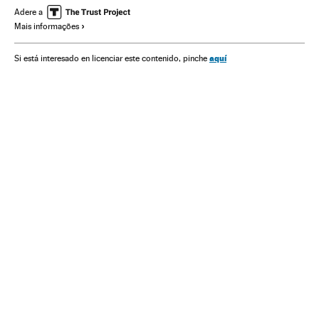
Setor editorial
Desenho
Literatura
Livros
Ilustração
Adere a
Mais informações
Stan Lee
Indústria cultural
Cultura
Ka boom
Blogs
aquí
Si está interesado en licenciar este contenido, pinche