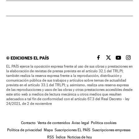
©
EDICIONES EL PAÍS
EL PAÍS BRASIL EN
EL PAÍS BRASI
EL PAÍS B
EL PA
EL PAÍS ejerce la oposición expresa frente al uso de sus obras y prestaciones en
la elaboración de revistas de prensa prevista en el artículo 32.1 del TRLPI;
también realiza la reserva expresa frente a la reproducción, distribución y
comunicación pública de sus trabajos y artículos sobre temas de actualidad
prevista en el artículo 33.1 del TRLPI; y, asimismo, realiza una reserva expresa
de las reproducciones y usos de las obras y otras prestaciones accesibles desde
este sitio web a medios de lectura mecánica u otros medios que resulten
adecuados a tal fin de conformidad con el artículo 67.3 del Real Decreto - ley
24/2021, de 2 de noviembre
Contacto
Venta de contenidos
Aviso legal
Política cookies
Política de privacidad
Mapa
Suscripciones EL PAÍS
Suscripciones empresas
RSS
Índice
Noticias de hoy