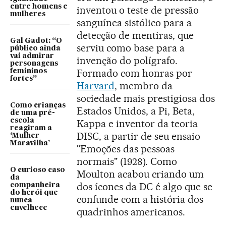
entre homens e
inventou o teste de pressão
mulheres
sanguínea sistólico para a
detecção de mentiras, que
Gal Gadot: “O
serviu como base para a
público ainda
vai admirar
invenção do polígrafo.
personagens
Formado com honras por
femininos
fortes”
Harvard
, membro da
sociedade mais prestigiosa dos
Como crianças
Estados Unidos, a Pi, Beta,
de uma pré-
escola
Kappa e inventor da teoria
reagiram a
DISC, a partir de seu ensaio
‘Mulher
Maravilha’
"Emoções das pessoas
normais" (1928). Como
O curioso caso
Moulton acabou criando um
da
dos ícones da DC é algo que se
companheira
do herói que
confunde com a história dos
nunca
envelhece
quadrinhos americanos.