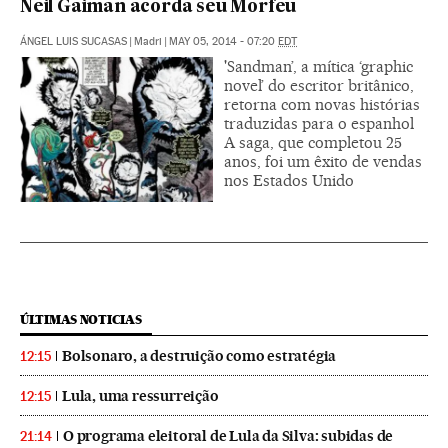
Neil Gaiman acorda seu Morfeu
ÁNGEL LUIS SUCASAS
|
Madri
|
MAY 05, 2014 - 07:20
EDT
'Sandman’, a mítica ‘graphic
novel’ do escritor britânico,
retorna com novas histórias
traduzidas para o espanhol
A saga, que completou 25
anos, foi um êxito de vendas
nos Estados Unido
ÚLTIMAS NOTICIAS
Bolsonaro, a destruição como estratégia
12:15
Lula, uma ressurreição
12:15
O programa eleitoral de Lula da Silva: subidas de
21:14