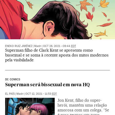
ENEKO RUIZ JIMÉNEZ
|
Madri
|
OCT 28, 2021 - 09:44
EDT
Superman filho de Clark Kent se apresenta como
bissexual e se soma à recente aposta dos mitos modernos
pela visibilidade
DC COMICS
Superman será bissexual em nova HQ
EL PAÍS
|
Madri
|
OCT 12, 2021 - 11:53
EDT
Jon Kent, filho do super-
herói, mantém uma relação
amorosa com um colega. “Se
é para termos um novo