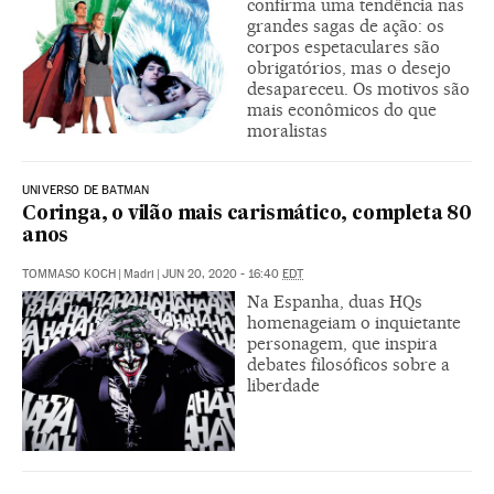
confirma uma tendência nas
grandes sagas de ação: os
corpos espetaculares são
obrigatórios, mas o desejo
desapareceu. Os motivos são
mais econômicos do que
moralistas
UNIVERSO DE BATMAN
Coringa, o vilão mais carismático, completa 80
anos
TOMMASO KOCH
|
Madri
|
JUN 20, 2020 - 16:40
EDT
Na Espanha, duas HQs
homenageiam o inquietante
personagem, que inspira
debates filosóficos sobre a
liberdade