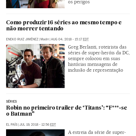
os perigos
Como produzir 16 séries ao mesmo tempo e
não morrer tentando
ENEKO RUIZ JIMÉNEZ
|
Madri
|
AUG 04, 2018 - 15:17
EDT
Greg Berlanti, roteirista das
séries de super-heróis da DC,
sempre colocou em suas
histórias mensagens de
inclusão de representação
SÉRIES
Robin no primeiro trailer de ‘Titans’: “F***-se
o Batman”
EL PAÍS
|
JUL 19, 2018 - 12:56
EDT
A estreia da série de super-