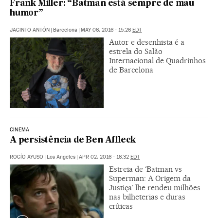
Frank Miller: “Batman está sempre de mau
humor”
JACINTO ANTÓN
|
Barcelona
|
MAY 06, 2016 - 15:26
EDT
Autor e desenhista é a
estrela do Salão
Internacional de Quadrinhos
de Barcelona
CINEMA
A persistência de Ben Affleck
ROCÍO AYUSO
|
Los Angeles
|
APR 02, 2016 - 16:32
EDT
Estreia de ‘Batman vs
Superman: A Origem da
Justiça’ lhe rendeu milhões
nas bilheterias e duras
críticas