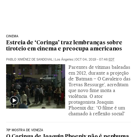
CINEMA
Estreia de ‘Coringa’ traz lembranças sobre
tiroteio em cinema e preocupa americanos
PABLO XIMÉNEZ DE SANDOVAL
|
Los Ángeles
|
OCT 04, 2019 - 07:46
EDT
Parentes de vítimas baleadas
em 2012, durante a projeção
de ‘Batman – O Cavaleiro das
Trevas Ressurge’, acreditam
que novo fime incita a
violência. O ator
protagonista Joaquin
Phoenix diz: “O filme é um
chamado à reflexão social”
76ª MOSTRA DE VENEZA
O Coringa de Joaquin Phoenix não é nenhuma