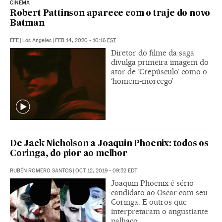
CINEMA
Robert Pattinson aparece com o traje do novo
Batman
EFE
|
Los Angeles
|
FEB 14, 2020 - 10:16
EST
Diretor do filme da saga
divulga primeira imagem do
ator de ‘Crepúsculo’ como o
‘homem-morcego’
De Jack Nicholson a Joaquin Phoenix: todos os
Coringa, do pior ao melhor
RUBÉN ROMERO SANTOS
|
OCT 12, 2019 - 09:52
EDT
Joaquin Phoenix é sério
candidato ao Oscar com seu
Coringa. E outros que
interpretaram o angustiante
palhaço