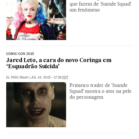
que fazem de ‘Suicide Squad’
um fenômeno
COMIC-CON 2015
Jared Leto, a cara do novo Coringa em
‘Esquadrão Suicida’
EL PAÍS
|
Madri
|
JUL 14, 2015 - 17:36
EDT
Primeiro trailer de 'Suicide
Squad' mostra o ator na pele
do personagem