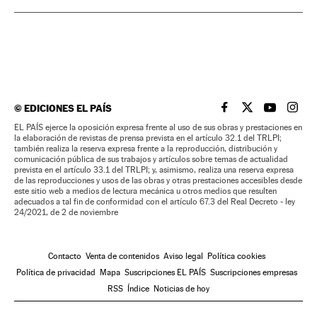
©
EDICIONES EL PAÍS
EL PAÍS BRASIL EN
EL PAÍS BRASI
EL PAÍS B
EL PA
EL PAÍS ejerce la oposición expresa frente al uso de sus obras y prestaciones en
la elaboración de revistas de prensa prevista en el artículo 32.1 del TRLPI;
también realiza la reserva expresa frente a la reproducción, distribución y
comunicación pública de sus trabajos y artículos sobre temas de actualidad
prevista en el artículo 33.1 del TRLPI; y, asimismo, realiza una reserva expresa
de las reproducciones y usos de las obras y otras prestaciones accesibles desde
este sitio web a medios de lectura mecánica u otros medios que resulten
adecuados a tal fin de conformidad con el artículo 67.3 del Real Decreto - ley
24/2021, de 2 de noviembre
Contacto
Venta de contenidos
Aviso legal
Política cookies
Política de privacidad
Mapa
Suscripciones EL PAÍS
Suscripciones empresas
RSS
Índice
Noticias de hoy