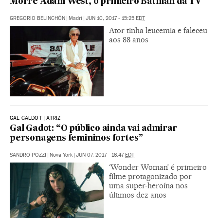
Morre Adam West, o primeiro Batman da TV
GREGORIO BELINCHÓN
|
Madri
|
JUN 10, 2017 - 15:25
EDT
Ator tinha leucemia e faleceu
aos 88 anos
GAL GALDOT | ATRIZ
Gal Gadot: “O público ainda vai admirar
personagens femininos fortes”
SANDRO POZZI
|
Nova York
|
JUN 07, 2017 - 16:47
EDT
‘Wonder Woman’ é primeiro
filme protagonizado por
uma super-heroína nos
últimos dez anos