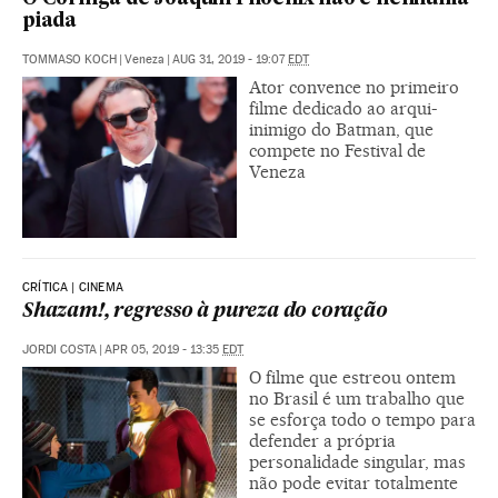
piada
TOMMASO KOCH
|
Veneza
|
AUG 31, 2019 - 19:07
EDT
Ator convence no primeiro
filme dedicado ao arqui-
inimigo do Batman, que
compete no Festival de
Veneza
CRÍTICA | CINEMA
Shazam!, regresso à pureza do coração
JORDI COSTA
|
APR 05, 2019 - 13:35
EDT
O filme que estreou ontem
no Brasil é um trabalho que
se esforça todo o tempo para
defender a própria
personalidade singular, mas
não pode evitar totalmente