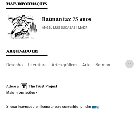
MAIS INFORMAÇÕES
Batman faz 75 anos
ÁNGEL LUIS SUCASAS
| MADRI
ARQUIVADO EM
Desenho
Literatura
Artes gráficas
Arte
Batman
DC Comics
DC Entertainment
Editoriais
Setor editorial
Histórias em quadrinhos
Cinema
Adere a
Mais informações
Livros
Super-heróis
Personagens ficção
Indústria cultural
Cultura
aquí
Si está interesado en licenciar este contenido, pinche