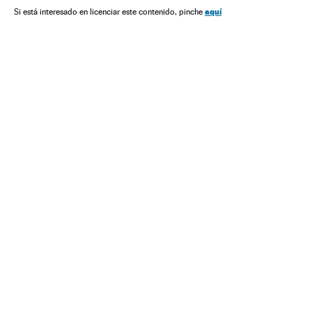
Super-heróis
Personagens ficção
Cultura
aquí
Si está interesado en licenciar este contenido, pinche