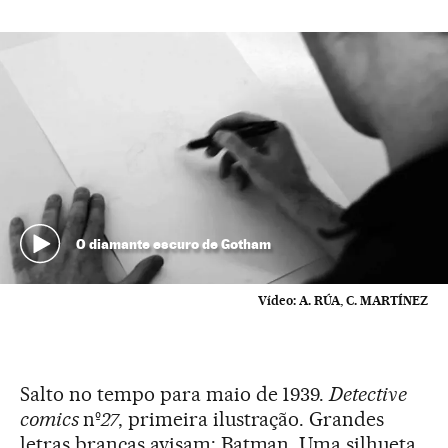
O diamante escuro de Gotham
Vídeo:
A. RÚA, C. MARTÍNEZ
Salto no tempo para maio de 1939.
Detective
comics
nº
27
, primeira ilustração. Grandes
letras brancas avisam: Batman. Uma silhueta