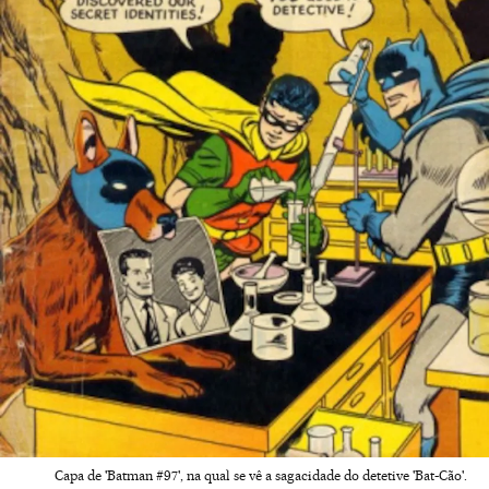
Capa de 'Batman #97', na qual se vê a sagacidade do detetive 'Bat-Cão'.