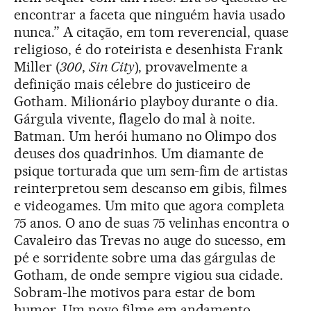
encontrar a faceta que ninguém havia usado
nunca.” A citação, em tom reverencial, quase
religioso, é do roteirista e desenhista Frank
Miller (
300
,
Sin City
), provavelmente a
definição mais célebre do justiceiro de
Gotham. Milionário playboy durante o dia.
Gárgula vivente, flagelo do mal à noite.
Batman. Um herói humano no Olimpo dos
deuses dos quadrinhos. Um diamante de
psique torturada que um sem-fim de artistas
reinterpretou sem descanso em gibis, filmes
e videogames. Um mito que agora completa
75 anos. O ano de suas 75 velinhas encontra o
Cavaleiro das Trevas no auge do sucesso, em
pé e sorridente sobre uma das gárgulas de
Gotham, de onde sempre vigiou sua cidade.
Sobram-lhe motivos para estar de bom
humor. Um novo filme em andamento,