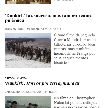
‘Dunkirk’ faz sucesso, mas também causa
polêmica
TOMMASO KOCH
|
Madri
|
AUG 13, 2017 - 18:41
EDT
Último filme da Segunda
Guerra Mundial arrasa nas
bilheterias e recebe boas
críticas, mas também
incomoda na França por
seus ‘esquecimentos’
históricos
CRÍTICA | CINEMA
‘Dunkirk’: Horror por terra, mar e ar
CARLOS BOYERO
|
JUL 28, 2017 - 14:46
EDT
No filme de Christopher
Nolan há poucos diálogos;
não são necessários porque