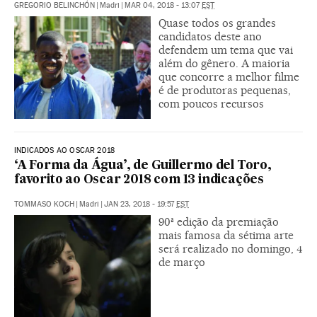
GREGORIO BELINCHÓN
|
Madri
|
MAR 04, 2018 - 13:07
EST
Quase todos os grandes
candidatos deste ano
defendem um tema que vai
além do gênero. A maioria
que concorre a melhor filme
é de produtoras pequenas,
com poucos recursos
INDICADOS AO OSCAR 2018
‘A Forma da Água’, de Guillermo del Toro,
favorito ao Oscar 2018 com 13 indicações
TOMMASO KOCH
|
Madri
|
JAN 23, 2018 - 19:57
EST
90ª edição da premiação
mais famosa da sétima arte
será realizado no domingo, 4
de março