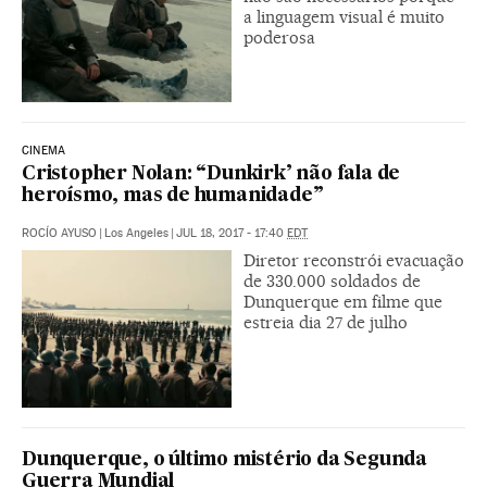
a linguagem visual é muito
poderosa
CINEMA
Cristopher Nolan: “Dunkirk’ não fala de
heroísmo, mas de humanidade”
ROCÍO AYUSO
|
Los Angeles
|
JUL 18, 2017 - 17:40
EDT
Diretor reconstrói evacuação
de 330.000 soldados de
Dunquerque em filme que
estreia dia 27 de julho
Dunquerque, o último mistério da Segunda
Guerra Mundial