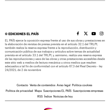
©
EDICIONES EL PAÍS
EL PAÍS BRASIL EN
EL PAÍS BRASI
EL PAÍS B
EL PA
EL PAÍS ejerce la oposición expresa frente al uso de sus obras y prestaciones en
la elaboración de revistas de prensa prevista en el artículo 32.1 del TRLPI;
también realiza la reserva expresa frente a la reproducción, distribución y
comunicación pública de sus trabajos y artículos sobre temas de actualidad
prevista en el artículo 33.1 del TRLPI; y, asimismo, realiza una reserva expresa
de las reproducciones y usos de las obras y otras prestaciones accesibles desde
este sitio web a medios de lectura mecánica u otros medios que resulten
adecuados a tal fin de conformidad con el artículo 67.3 del Real Decreto - ley
24/2021, de 2 de noviembre
Contacto
Venta de contenidos
Aviso legal
Política cookies
Política de privacidad
Mapa
Suscripciones EL PAÍS
Suscripciones empresas
RSS
Índice
Noticias de hoy