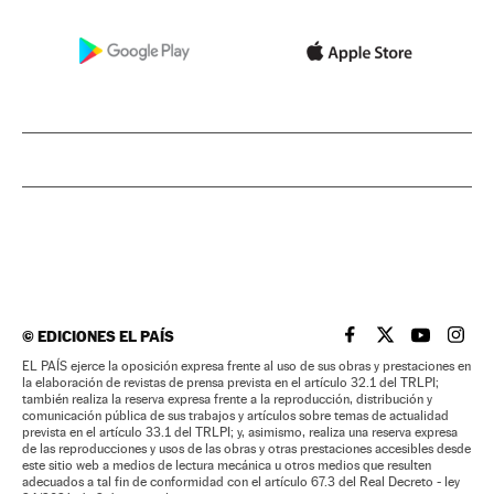
©
EDICIONES EL PAÍS
EL PAÍS BRASIL EN
EL PAÍS BRASI
EL PAÍS B
EL PA
EL PAÍS ejerce la oposición expresa frente al uso de sus obras y prestaciones en
la elaboración de revistas de prensa prevista en el artículo 32.1 del TRLPI;
también realiza la reserva expresa frente a la reproducción, distribución y
comunicación pública de sus trabajos y artículos sobre temas de actualidad
prevista en el artículo 33.1 del TRLPI; y, asimismo, realiza una reserva expresa
de las reproducciones y usos de las obras y otras prestaciones accesibles desde
este sitio web a medios de lectura mecánica u otros medios que resulten
adecuados a tal fin de conformidad con el artículo 67.3 del Real Decreto - ley