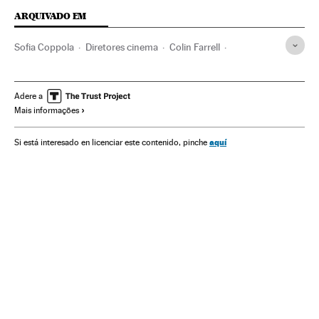
ARQUIVADO EM
Sofia Coppola
Diretores cinema
Colin Farrell
Clint Eastwood
Nicole Kidman
Cultura
Festival Cannes 2017
Festival Cannes
Festivais cinema
Adere a
Mais informações
Festivais
Cinema
Eventos
Sociedade
Yorgos Lanthimos
aquí
Si está interesado en licenciar este contenido, pinche