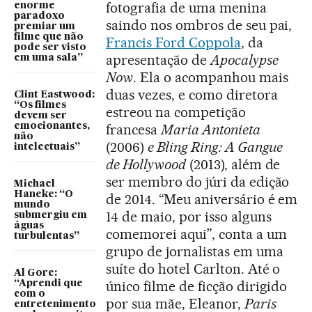
fotografia de uma menina
enorme
paradoxo
saindo nos ombros de seu pai,
premiar um
filme que não
Francis Ford Coppola
, da
pode ser visto
apresentação de
Apocalypse
em uma sala”
Now
. Ela o acompanhou mais
duas vezes, e como diretora
Clint Eastwood:
“Os filmes
estreou na competição
devem ser
emocionantes,
francesa
Maria Antonieta
não
(2006)
e Bling Ring: A Gangue
intelectuais”
de Hollywood
(2013), além de
ser membro do júri da edição
Michael
Haneke: “O
de 2014. “Meu aniversário é em
mundo
14 de maio, por isso alguns
submergiu em
águas
comemorei aqui”, conta a um
turbulentas”
grupo de jornalistas em uma
suíte do hotel Carlton. Até o
Al Gore:
único filme de ficção dirigido
“Aprendi que
com o
por sua mãe, Eleanor,
Paris
entretenimento