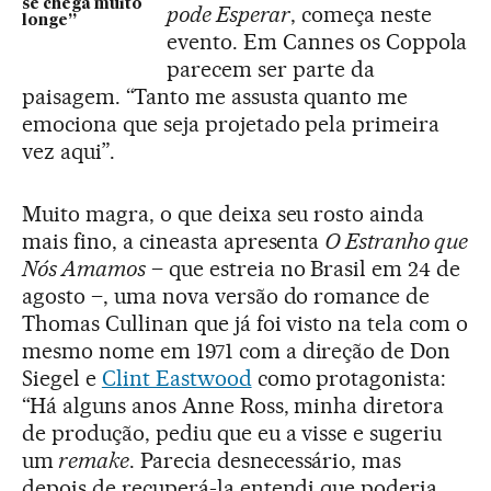
se chega muito
pode Esperar
, começa neste
longe”
evento. Em Cannes os Coppola
parecem ser parte da
paisagem. “Tanto me assusta quanto me
emociona que seja projetado pela primeira
vez aqui”.
Muito magra, o que deixa seu rosto ainda
mais fino, a cineasta apresenta
O Estranho que
Nós Amamos
– que estreia no Brasil em 24 de
agosto –, uma nova versão do romance de
Thomas Cullinan que já foi visto na tela com o
mesmo nome em 1971 com a direção de Don
Siegel e
Clint Eastwood
como protagonista:
“Há alguns anos Anne Ross, minha diretora
de produção, pediu que eu a visse e sugeriu
um
remake
. Parecia desnecessário, mas
depois de recuperá-la entendi que poderia