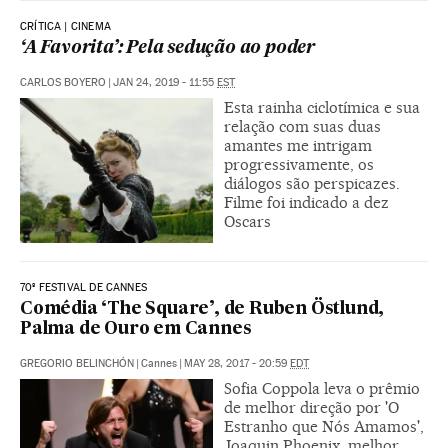
CRÍTICA | CINEMA
‘A Favorita’: Pela sedução ao poder
CARLOS BOYERO
|
JAN 24, 2019 - 11:55
EST
Esta rainha ciclotímica e sua
relação com suas duas
amantes me intrigam
progressivamente, os
diálogos são perspicazes.
Filme foi indicado a dez
Oscars
70º FESTIVAL DE CANNES
Comédia ‘The Square’, de Ruben Östlund,
Palma de Ouro em Cannes
GREGORIO BELINCHÓN
|
Cannes
|
MAY 28, 2017 - 20:59
EDT
Sofia Coppola leva o prêmio
de melhor direção por 'O
Estranho que Nós Amamos',
Joaquin Phoenix, melhor