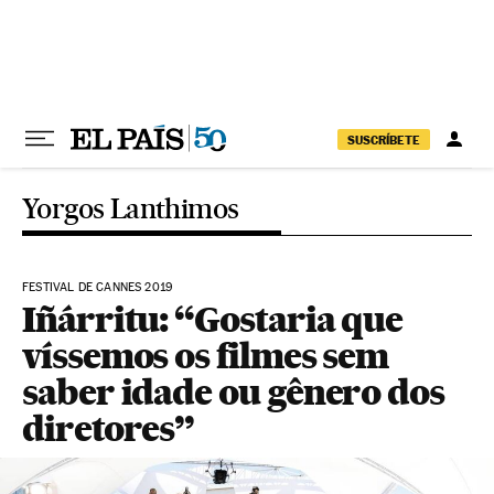
Pular para o conteúdo
SUSCRÍBETE
Yorgos Lanthimos
FESTIVAL DE CANNES 2019
Iñárritu: “Gostaria que
víssemos os filmes sem
saber idade ou gênero dos
diretores”