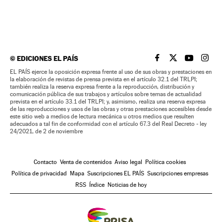
©
EDICIONES EL PAÍS
EL PAÍS BRASIL EN
EL PAÍS BRASI
EL PAÍS B
EL PA
EL PAÍS ejerce la oposición expresa frente al uso de sus obras y prestaciones en
la elaboración de revistas de prensa prevista en el artículo 32.1 del TRLPI;
también realiza la reserva expresa frente a la reproducción, distribución y
comunicación pública de sus trabajos y artículos sobre temas de actualidad
prevista en el artículo 33.1 del TRLPI; y, asimismo, realiza una reserva expresa
de las reproducciones y usos de las obras y otras prestaciones accesibles desde
este sitio web a medios de lectura mecánica u otros medios que resulten
adecuados a tal fin de conformidad con el artículo 67.3 del Real Decreto - ley
24/2021, de 2 de noviembre
Contacto
Venta de contenidos
Aviso legal
Política cookies
Política de privacidad
Mapa
Suscripciones EL PAÍS
Suscripciones empresas
RSS
Índice
Noticias de hoy