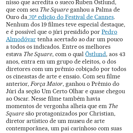
nisso que acredita o sueco Ruben Östlund,
que com seu
The Square
ganhou a Palma de
Ouro da
70ª edição do Festival de Cannes
.
Nenhum dos 19 filmes teve especial destaque,
e é possível que o júri presidido por
Pedro
Almodóvar
tenha acertado ao dar um pouco
a todos os indicados. Entre os melhores
estava
The Square
, com o qual
Östlund
, aos 43
anos, entra em um grupo de eleitos, o dos
diretores com um prêmio cobiçado por todos
os cineastas de arte e ensaio. Com seu filme
anterior,
Força Maior
, ganhou o Prêmio do
Júri da seção Um Certo Olhar e quase chegou
ao Oscar. Nesse filme também havia
momentos de vergonha alheia que em
The
Square
são protagonizados por Christian,
diretor artístico de um museu de arte
contemporânea, um pai carinhoso com suas