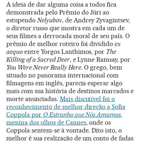
A ideia de dar alguma coisa a todos fica
demonstrada pelo Prêmio do Júri ao
estupendo
Nelyubov
, de Andrey Zyvagintsev,
o diretor russo que mostra em cada um de
seus filmes a derrocada moral de seu país. O
prêmio de melhor roteiro foi dividido
ex
aequo
entre Yorgos Lanthimos, por
The
Killing of a Sacred Deer
, e Lynne Ramsay, por
You Were Never Really Here
. O grego, bem
situado no panorama internacional com
filmagens em inglês, parecia esperar algo
mais com sua história de destinos marcados e
morte anunciadas.
Mais discutível foi o
reconhecimento de melhor direção a Sofia
Coppola por
O Estranho que Nós Amamos
,
menina dos olhos de Cannes
, onde os
Coppola sentem-se à vontade. Dito isto, o
melhor é sua realização de um conto de fadas