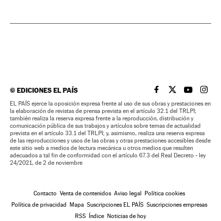
©
EDICIONES EL PAÍS
EL PAÍS BRASIL EN
EL PAÍS BRASI
EL PAÍS B
EL PA
EL PAÍS ejerce la oposición expresa frente al uso de sus obras y prestaciones en
la elaboración de revistas de prensa prevista en el artículo 32.1 del TRLPI;
también realiza la reserva expresa frente a la reproducción, distribución y
comunicación pública de sus trabajos y artículos sobre temas de actualidad
prevista en el artículo 33.1 del TRLPI; y, asimismo, realiza una reserva expresa
de las reproducciones y usos de las obras y otras prestaciones accesibles desde
este sitio web a medios de lectura mecánica u otros medios que resulten
adecuados a tal fin de conformidad con el artículo 67.3 del Real Decreto - ley
24/2021, de 2 de noviembre
Contacto
Venta de contenidos
Aviso legal
Política cookies
Política de privacidad
Mapa
Suscripciones EL PAÍS
Suscripciones empresas
RSS
Índice
Noticias de hoy