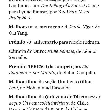
Lanthimos, por
The Killing of a Sacred Deer
e
para Lynne Ramsay por
You Were Never
Really Here
.
Melhor curta-metragem:
A Gentle Night
, de
Qiu Yang.
Prêmio 70° aniversario
para Nicole Kidman.
Câmera de Ouro:
Jeune Femme
, de Léonor
Serraille.
Prêmio FIPRESCI da competição:
120
Batimentos por Minuto
, de Robin Campillo.
Melhor filme da seção Um Certo Olhar:
Lerd
, de Mohammad Rasoulof.
Melhor filme da Quinzena de Diretores:
ex
aequo
Un beau soleil intérieur
, de Claire
Denis, e
L'Amant d'un jour
, de Philippe