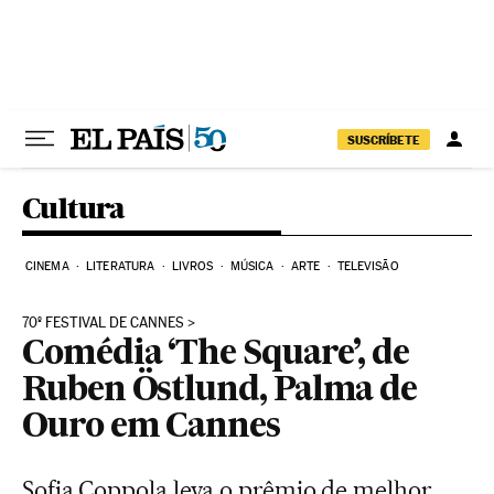
Pular para o conteúdo
SUSCRÍBETE
Cultura
CINEMA
LITERATURA
LIVROS
MÚSICA
ARTE
TELEVISÃO
70º FESTIVAL DE CANNES
Comédia ‘The Square’, de
Ruben Östlund, Palma de
Ouro em Cannes
Sofia Coppola leva o prêmio de melhor