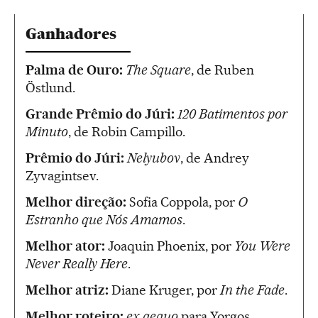
Ganhadores
Palma de Ouro:
The Square
, de Ruben
Östlund.
Grande Prêmio do Júri:
120 Batimentos por
Minuto
, de Robin Campillo.
Prêmio do Júri:
Nelyubov
, de Andrey
Zyvagintsev.
Melhor direção:
Sofia Coppola, por
O
Estranho que Nós Amamos
.
Melhor ator:
Joaquin Phoenix, por
You Were
Never Really Here
.
Melhor atriz:
Diane Kruger, por
In the Fade
.
Melhor roteiro:
ex aequo
para Yorgos