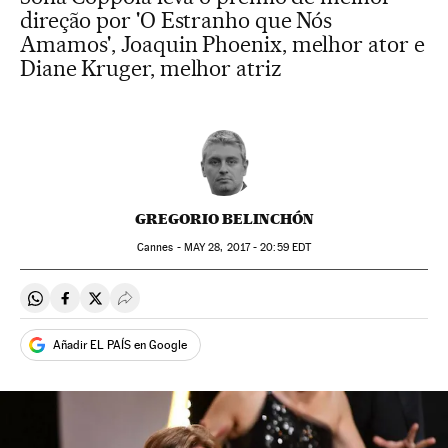
direção por 'O Estranho que Nós
Amamos', Joaquin Phoenix, melhor ator e
Diane Kruger, melhor atriz
GREGORIO BELINCHÓN
Cannes -
MAY
28, 2017 - 20:59
EDT
Compartir en Whatsapp
Compartir en Facebook
Compartir en Twitter
Desplegar Redes Sociales
Añadir EL PAÍS en Google