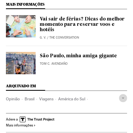
MAIS INFORMAÇÕES
Vai sair de férias? Dicas do melhor
momento para reservar voos e
hotéis
G. V.
/
THE CONVERSATION
São Paulo, minha amiga gigante
TOM C. AVENDAÑO
ARQUIVADO EM
Opinião
Brasil
Viagens
América do Sul
América Latina
Ofertas turísticas
América
Turismo
Adere a
Mais informações