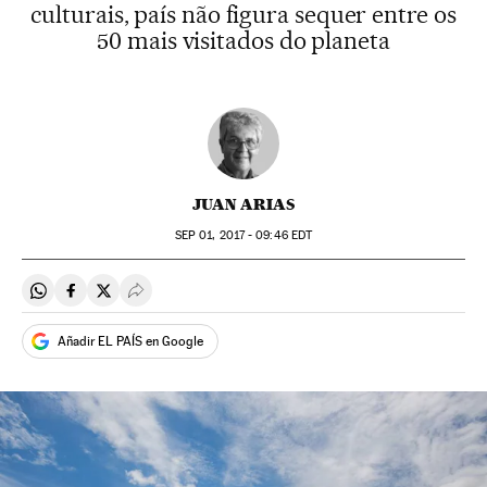
culturais, país não figura sequer entre os
50 mais visitados do planeta
JUAN ARIAS
SEP
01, 2017 - 09:46
EDT
Compartir en Whatsapp
Compartir en Facebook
Compartir en Twitter
Desplegar Redes Sociales
Añadir EL PAÍS en Google