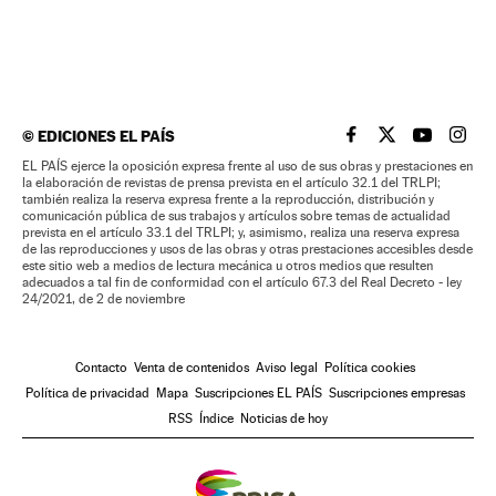
©
EDICIONES EL PAÍS
EL PAÍS BRASIL EN
EL PAÍS BRASI
EL PAÍS B
EL PA
EL PAÍS ejerce la oposición expresa frente al uso de sus obras y prestaciones en
la elaboración de revistas de prensa prevista en el artículo 32.1 del TRLPI;
también realiza la reserva expresa frente a la reproducción, distribución y
comunicación pública de sus trabajos y artículos sobre temas de actualidad
prevista en el artículo 33.1 del TRLPI; y, asimismo, realiza una reserva expresa
de las reproducciones y usos de las obras y otras prestaciones accesibles desde
este sitio web a medios de lectura mecánica u otros medios que resulten
adecuados a tal fin de conformidad con el artículo 67.3 del Real Decreto - ley
24/2021, de 2 de noviembre
Contacto
Venta de contenidos
Aviso legal
Política cookies
Política de privacidad
Mapa
Suscripciones EL PAÍS
Suscripciones empresas
RSS
Índice
Noticias de hoy