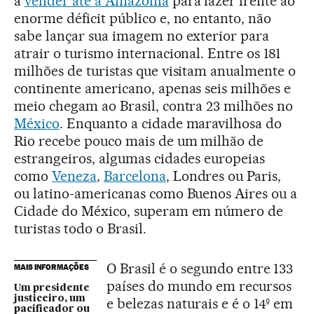
a
vender até a Amazônia
para fazer frente ao
enorme déficit público e, no entanto, não
sabe lançar sua imagem no exterior para
atrair o turismo internacional. Entre os 181
milhões de turistas que visitam anualmente o
continente americano, apenas seis milhões e
meio chegam ao Brasil, contra 23 milhões no
México
. Enquanto a cidade maravilhosa do
Rio recebe pouco mais de um milhão de
estrangeiros, algumas cidades europeias
como
Veneza
,
Barcelona
, Londres ou Paris,
ou latino-americanas como Buenos Aires ou a
Cidade do México, superam em número de
turistas todo o Brasil.
O Brasil é o segundo entre 133
MAIS INFORMAÇÕES
países do mundo em recursos
Um presidente
justiceiro, um
e belezas naturais e é o 14º em
pacificador ou