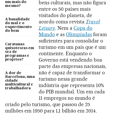
bens culturais, mas não figura
um mais do
mesmo?
entre os 50 países mais
visitados do planeta, de
A banalidade
acordo coma revista
Travel
do mal e o
Leisure
. Nem a
Copa do
esquecimento
do bem
Mundo
e as
Olimpíadas
foram
suficientes para consolidar o
Caravanas
turismo em um país que é um
quixotescas em
vez de
continente. Enquanto o
programas e
Governo está vendendo boa
projetos?
parte das empresas nacionais,
não é capaz de transformar o
A dor de
Barcelona, uma
turismo nessa grande
cidade
indústria que representa 10%
multicultural e
trabalhadora
do PIB mundial. Um em cada
11 empregos no mundo é
criado pelo turismo, que passou de 25
milhões em 1950 para 1,1 bilhão em 2014.