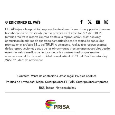
©
EDICIONES EL PAÍS
EL PAÍS BRASIL EN
EL PAÍS BRASI
EL PAÍS B
EL PA
EL PAÍS ejerce la oposición expresa frente al uso de sus obras y prestaciones en
la elaboración de revistas de prensa prevista en el artículo 32.1 del TRLPI;
también realiza la reserva expresa frente a la reproducción, distribución y
comunicación pública de sus trabajos y artículos sobre temas de actualidad
prevista en el artículo 33.1 del TRLPI; y, asimismo, realiza una reserva expresa
de las reproducciones y usos de las obras y otras prestaciones accesibles desde
este sitio web a medios de lectura mecánica u otros medios que resulten
adecuados a tal fin de conformidad con el artículo 67.3 del Real Decreto - ley
24/2021, de 2 de noviembre
Contacto
Venta de contenidos
Aviso legal
Política cookies
Política de privacidad
Mapa
Suscripciones EL PAÍS
Suscripciones empresas
RSS
Índice
Noticias de hoy