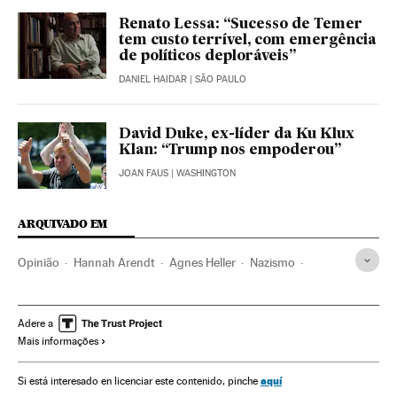
Renato Lessa: “Sucesso de Temer
tem custo terrível, com emergência
de políticos deploráveis”
DANIEL HAIDAR
| SÃO PAULO
David Duke, ex-líder da Ku Klux
Klan: “Trump nos empoderou”
JOAN FAUS
| WASHINGTON
ARQUIVADO EM
Opinião
Hannah Arendt
Agnes Heller
Nazismo
Corrupção
Ultradireita
Racismo
História contemporânea
Guerra
Ideologias
Adere a
Mais informações
Delitos ódio
Discriminação
Delitos
Conflitos
História
Preconceitos
Terrorismo
Justiça
Política
aquí
Si está interesado en licenciar este contenido, pinche